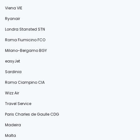
Viena VIE
Ryanair
Londra Stansted STN
Roma Fiumicino FCO
Milano-Bergamo BGY
easyJet
Sardinia
Roma Ciampino CIA
Wizz Air
Travel Service
Paris Charles de Gaulle CDG
Madeira
Malta