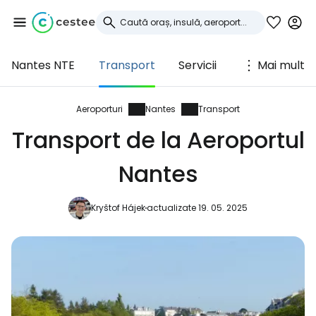
Nantes NTE
Transport
Servicii
Mai mult
Conectați-vă la
Cestee
Aeroporturi
Nantes
Transport
Transport de la Aeroportul
... comunitatea mondială a călătorilor
Nantes
Continuați cu Google
Kryštof Hájek
actualizate 19. 05. 2025
Continuați cu Facebook
Continuați cu e-mailul