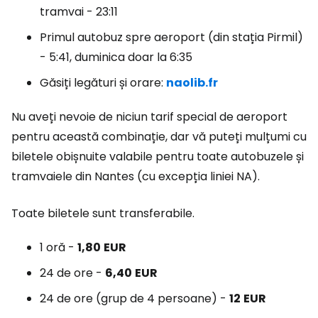
tramvai - 23:11
Primul autobuz spre aeroport (din stația Pirmil)
- 5:41, duminica doar la 6:35
Găsiți legături și orare:
naolib.fr
Nu aveți nevoie de niciun tarif special de aeroport
pentru această combinație, dar vă puteți mulțumi cu
biletele obișnuite valabile pentru toate autobuzele și
tramvaiele din Nantes (cu excepția liniei NA).
Toate biletele sunt transferabile.
1 oră -
1,80
EUR
24 de ore -
6,40
EUR
24 de ore (grup de 4 persoane) -
12
EUR