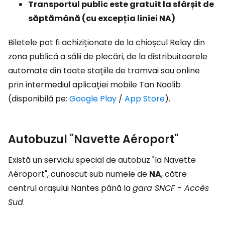
Transportul public este gratuit la sfârșit de
săptămână (cu excepția liniei NA)
Biletele pot fi achiziționate de la chioșcul Relay din
zona publică a sălii de plecări, de la distribuitoarele
automate din toate stațiile de tramvai sau online
prin intermediul aplicației mobile Tan Naolib
(disponibilă pe:
Google Play
/
App Store
).
Autobuzul "Navette Aéroport"
Există un serviciu special de autobuz "la Navette
Aéroport", cunoscut sub numele de
NA
, către
centrul orașului Nantes până la
gara SNCF - Accès
Sud
.