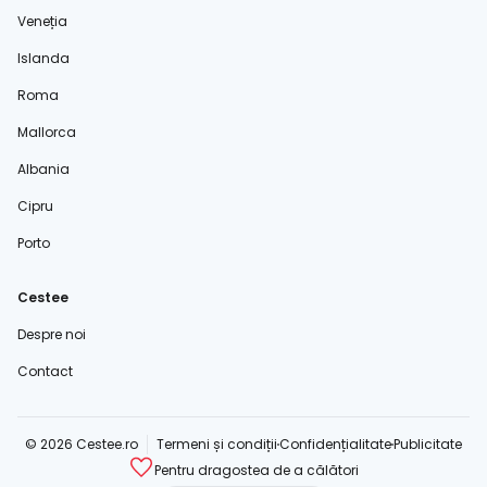
Veneția
Islanda
Roma
Mallorca
Albania
Cipru
Porto
Cestee
Despre noi
Contact
© 2026 Cestee.ro
Termeni și condiții
Confidențialitate
Publicitate
Pentru dragostea de a călători