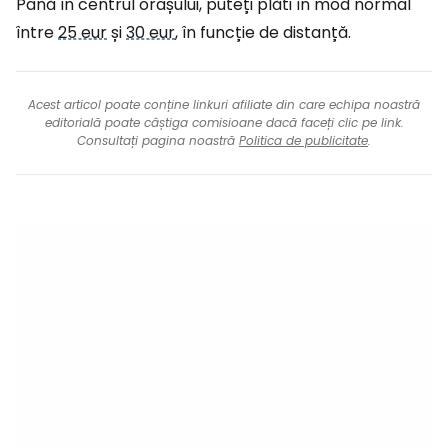
Până în centrul orașului, puteți plăti în mod normal
între
25 eur
și
30 eur
, în funcție de distanță.
Acest articol poate conține linkuri afiliate din care echipa noastră
editorială poate câștiga comisioane dacă faceți clic pe link.
Consultați pagina noastră
Politica de publicitate
.