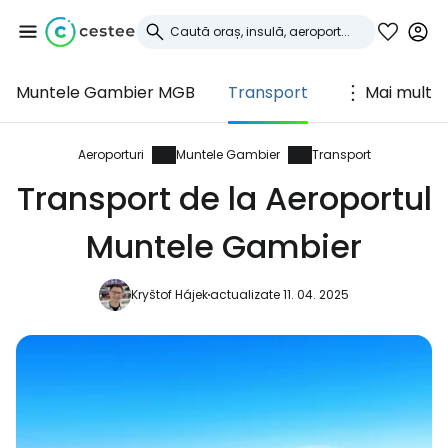
Muntele Gambier MGB
Transport
Mai mult
Conectați-vă la
Cestee
Aeroporturi
Muntele Gambier
Transport
Transport de la Aeroportul
... comunitatea mondială a călătorilor
Muntele Gambier
Continuați cu Google
Kryštof Hájek
actualizate 11. 04. 2025
Continuați cu Facebook
Continuați cu e-mailul