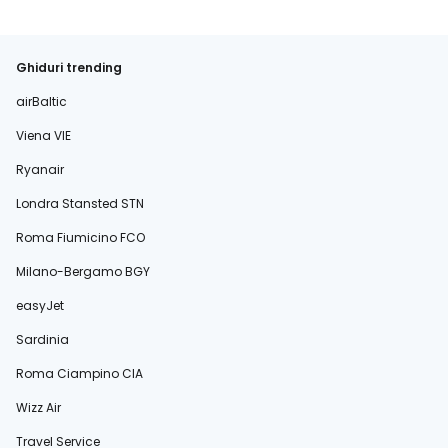
Ghiduri trending
airBaltic
Viena VIE
Ryanair
Londra Stansted STN
Roma Fiumicino FCO
Milano-Bergamo BGY
easyJet
Sardinia
Roma Ciampino CIA
Wizz Air
Travel Service