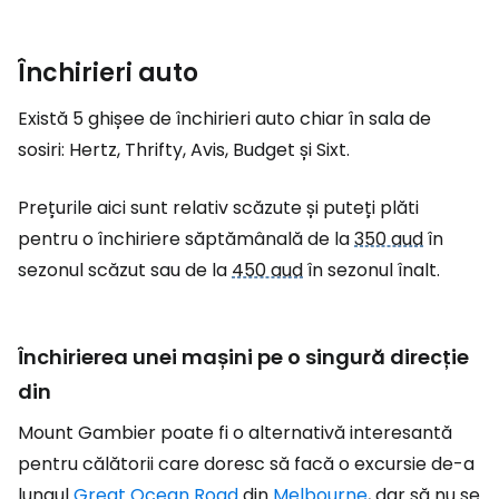
Închirieri auto
Există 5 ghișee de închirieri auto chiar în sala de
sosiri: Hertz, Thrifty, Avis, Budget și Sixt.
Prețurile aici sunt relativ scăzute și puteți plăti
pentru o închiriere săptămânală de la
350 aud
în
sezonul scăzut sau de la
450 aud
în sezonul înalt.
Închirierea unei mașini pe o singură direcție
din
Mount Gambier poate fi o alternativă interesantă
pentru călătorii care doresc să facă o excursie de-a
lungul
Great Ocean Road
din
Melbourne
, dar să nu se