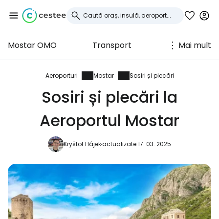
Mostar OMO
Transport
Mai mult
Conectați-vă la
Cestee
Aeroporturi
Mostar
Sosiri și plecări
Sosiri și plecări la
... comunitatea mondială a călătorilor
Aeroportul Mostar
Continuați cu Google
Kryštof Hájek
actualizate 17. 03. 2025
Continuați cu Facebook
Continuați cu e-mailul