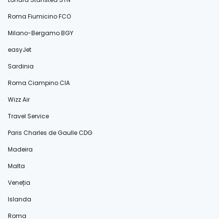
Roma Fiumicino FCO
Milano-Bergamo BGY
easyJet
Sardinia
Roma Ciampino CIA
Wizz Air
Travel Service
Paris Charles de Gaulle CDG
Madeira
Malta
Veneția
Islanda
Roma