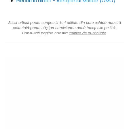
Plecări în direct - Aeroportul Mostar (OMO)
Acest articol poate conține linkuri afiliate din care echipa noastră
editorială poate câștiga comisioane dacă faceți clic pe link.
Consultați pagina noastră
Politica de publicitate
.