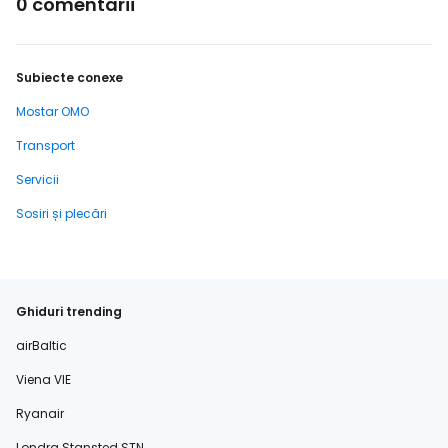
0 comentarii
Subiecte conexe
Mostar OMO
Transport
Servicii
Sosiri și plecări
Ghiduri trending
airBaltic
Viena VIE
Ryanair
Londra Stansted STN