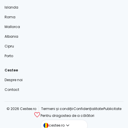
Islanda
Roma
Mallorca
Albania
Cipru
Porto
Cestee
Despre noi
Contact
© 2026 Cestee.ro
Termeni și condiții
Confidențialitate
Publicitate
Pentru dragostea de a călători
cestee.com
cestee.ro