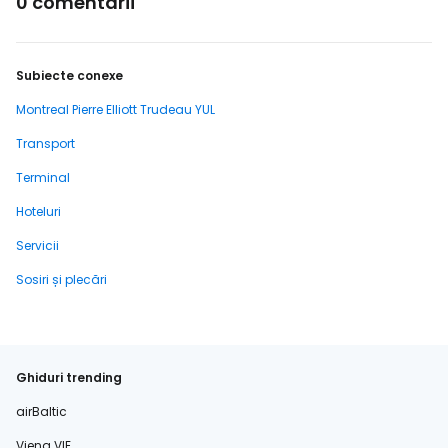
0 comentarii
Subiecte conexe
Montreal Pierre Elliott Trudeau YUL
Transport
Terminal
Hoteluri
Servicii
Sosiri și plecări
Ghiduri trending
airBaltic
Viena VIE