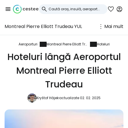
Montreal Pierre Elliott Trudeau YUL
Mai mult
Conectați-vă la
Cestee
Aeroporturi
Montreal Pierre Elliott Trudeau
Hoteluri
Hoteluri lângă Aeroportul
... comunitatea mondială a călătorilor
Montreal Pierre Elliott
Continuați cu Google
Trudeau
Kryštof Hájek
actualizate 02. 02. 2025
Continuați cu Facebook
Continuați cu e-mailul