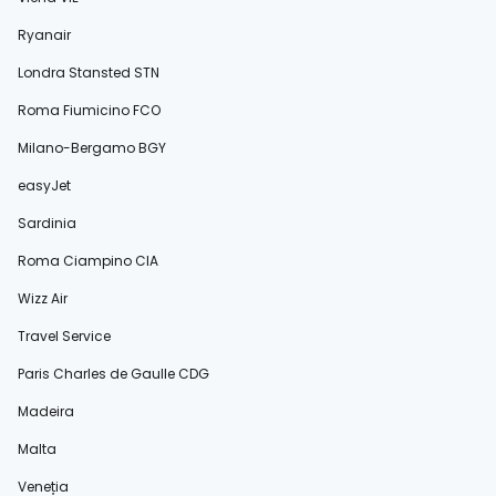
Ryanair
Londra Stansted STN
Roma Fiumicino FCO
Milano-Bergamo BGY
easyJet
Sardinia
Roma Ciampino CIA
Wizz Air
Travel Service
Paris Charles de Gaulle CDG
Madeira
Malta
Veneția