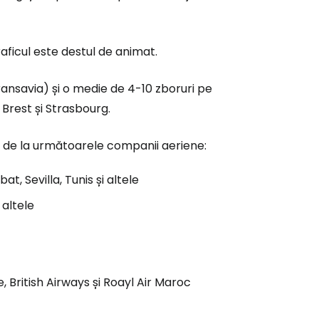
aficul este destul de animat.
ă la Cestee
Transavia) și o medie de 4-10 zboruri pe
Brest și Strasbourg.
r
te de la următoarele companii aeriene:
ntinuați cu Google
t, Sevilla, Tunis și altele
 altele
tinuați cu Facebook
inuați cu e-mailul
, British Airways și Roayl Air Maroc