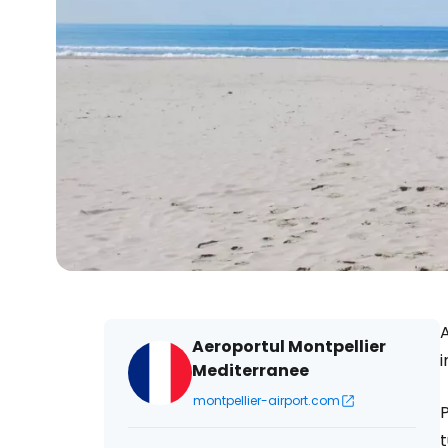
A
Aeroportul Montpellier
i
Mediterranee
montpellier-airport.com
P
t