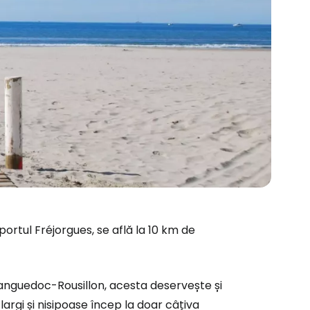
rtul Fréjorgues, se află la 10 km de
Languedoc-Rousillon, acesta deservește și
, largi și nisipoase încep la doar câțiva