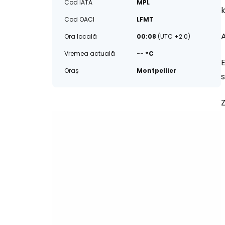
Cod IATA
MPL
k
Cod OACI
LFMT
A
Ora locală
00:08
(UTC +2.0)
Vremea actuală
-- °C
E
Oraș
Montpellier
Z