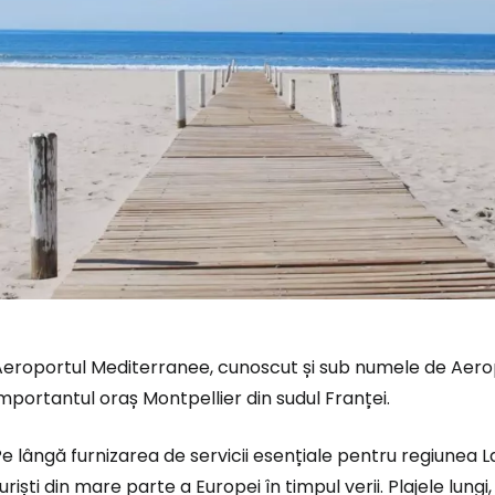
eroportul Mediterranee, cunoscut și sub numele de Aeropo
mportantul oraș Montpellier din sudul Franței.
e lângă furnizarea de servicii esențiale pentru regiunea 
uriști din mare parte a Europei în timpul verii. Plajele lungi