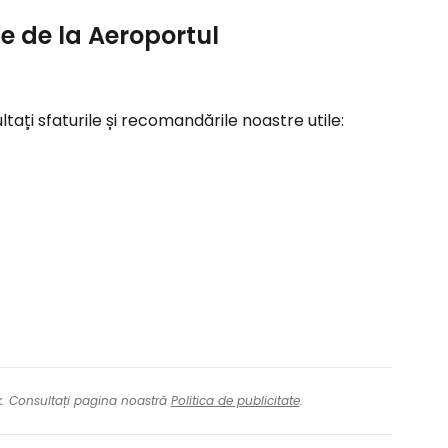
ie de la Aeroportul
ltați sfaturile și recomandările noastre utile:
nk. Consultați pagina noastră
Politica de publicitate
.