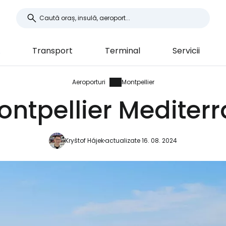
Transport
Terminal
Servicii
Aeroporturi
Montpellier
ontpellier Mediterr
Kryštof Hájek
actualizate 16. 08. 2024