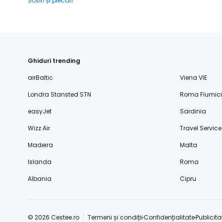
Sosiri și plecări
Ghiduri trending
airBaltic
Viena VIE
Londra Stansted STN
Roma Fiumic
easyJet
Sardinia
Wizz Air
Travel Service
Madeira
Malta
Islanda
Roma
Albania
Cipru
© 2026 Cestee.ro
Termeni și condiții
Confidențialitate
Publicita