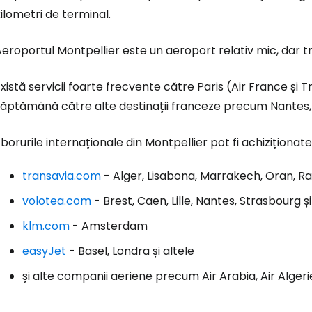
ilometri de terminal.
eroportul Montpellier este un aeroport relativ mic, dar tr
Conectați-v
xistă servicii foarte frecvente către Paris (Air France și 
săptămână către alte destinații franceze precum Nantes, 
... comunitatea mondială a călătorilo
borurile internaționale din Montpellier pot fi achiziționa
Co
transavia.com
- Alger, Lisabona, Marrakech, Oran, Raba
volotea.com
- Brest, Caen, Lille, Nantes, Strasbourg și
Con
klm.com
- Amsterdam
easyJet
- Basel, Londra și altele
Cont
și alte companii aeriene precum Air Arabia, Air Algerie