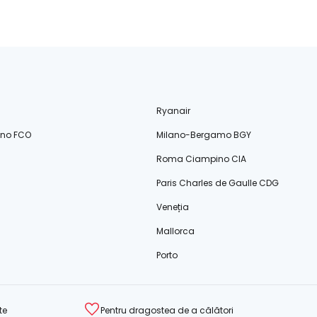
Ryanair
ino FCO
Milano-Bergamo BGY
Roma Ciampino CIA
Paris Charles de Gaulle CDG
Veneția
Mallorca
Porto
te
Pentru dragostea de a călători