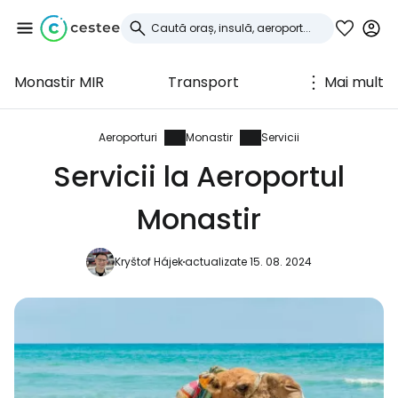
Monastir MIR
Transport
Mai mult
Conectați-vă la
Cestee
Aeroporturi
Monastir
Servicii
Servicii la Aeroportul
... comunitatea mondială a călătorilor
Monastir
Continuați cu Google
Kryštof Hájek
actualizate 15. 08. 2024
Continuați cu Facebook
Continuați cu e-mailul