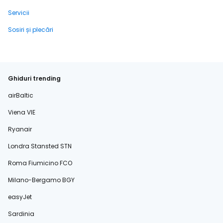
Servicii
Sosiri și plecări
Ghiduri trending
airBaltic
Viena VIE
Ryanair
Londra Stansted STN
Roma Fiumicino FCO
Milano-Bergamo BGY
easyJet
Sardinia