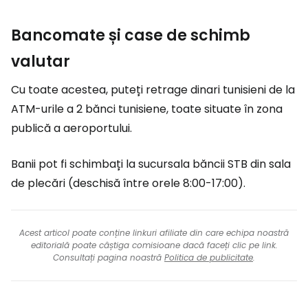
Bancomate și case de schimb
valutar
Cu toate acestea, puteți retrage dinari tunisieni de la
ATM-urile a 2 bănci tunisiene, toate situate în zona
publică a aeroportului.
Banii pot fi schimbați la sucursala băncii STB din sala
de plecări (deschisă între orele 8:00-17:00).
Acest articol poate conține linkuri afiliate din care echipa noastră
editorială poate câștiga comisioane dacă faceți clic pe link.
Consultați pagina noastră
Politica de publicitate
.