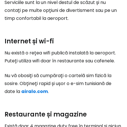
Serviciile sunt la un nivel destul de scăzut și nu
contați pe multe opțiuni de divertisment sau pe un
timp confortabil la aeroport.
Internet și wi-fi
Nu există o rețea wifi publică instalată la aeroport.
Puteți utiliza wifi doar în restaurante sau cafenele.
Nu vă obosiți să cumpărați o cartelă sim fizică la
sosire. Obțineți rapid și ușor o e-sim tunisiană de
date la
airalo.com
.
Restaurante și magazine
Există doar 4 magazine
duty free
în terminal și niciun