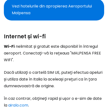
Vezi hotelurile din apropierea Aeroportului
Malpensa
Internet și wi-fi
Wi-Fi
nelimitat și gratuit este disponibil în întregul
aeroport. Conectați-vă la rețeaua "MALPENSA FREE
WIFI".
Dacă utilizați o cartelă SIM UE, puteți efectua apeluri
și utiliza date în Italia la aceleași prețuri ca în țara
dumneavoastră de origine.
În caz contrar, obțineți rapid și ușor o e-sim de date
la
airalo.com
.