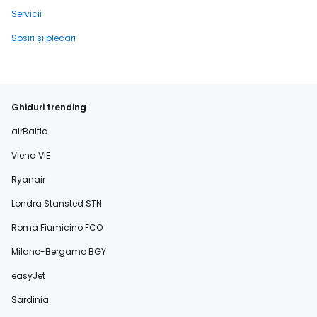
Servicii
Sosiri și plecări
Ghiduri trending
airBaltic
Viena VIE
Ryanair
Londra Stansted STN
Roma Fiumicino FCO
Milano-Bergamo BGY
easyJet
Sardinia