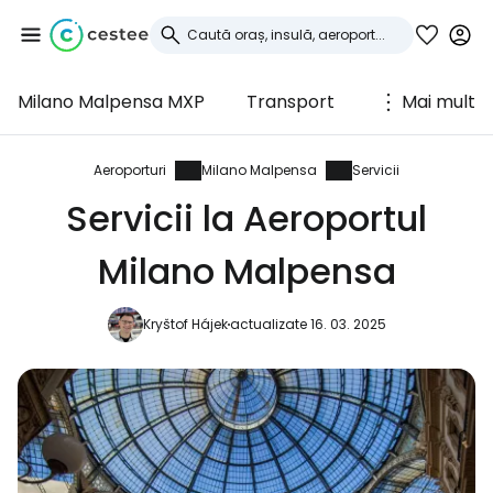
Milano Malpensa MXP
Transport
Mai mult
Conectați-vă la
Cestee
Aeroporturi
Milano Malpensa
Servicii
Servicii la Aeroportul
... comunitatea mondială a călătorilor
Milano Malpensa
Continuați cu Google
Kryštof Hájek
actualizate 16. 03. 2025
Continuați cu Facebook
Continuați cu e-mailul