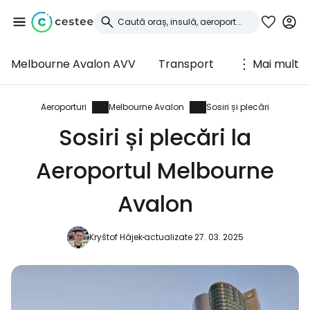
Melbourne Avalon AVV
Transport
Mai mult
Conectați-vă la
Cestee
Aeroporturi
Melbourne Avalon
Sosiri și plecări
Sosiri și plecări la
... comunitatea mondială a călătorilor
Aeroportul Melbourne
Continuați cu Google
Avalon
Kryštof Hájek
actualizate 27. 03. 2025
Continuați cu Facebook
Continuați cu e-mailul