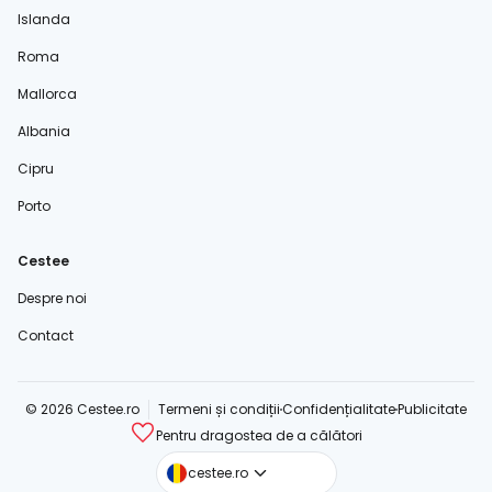
Islanda
Roma
Mallorca
Albania
Cipru
Porto
Cestee
Despre noi
Contact
© 2026 Cestee.ro
Termeni și condiții
Confidențialitate
Publicitate
Pentru dragostea de a călători
cestee.com
cestee.ro