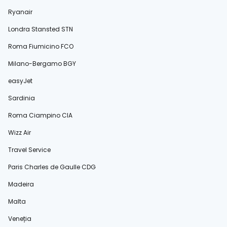
Ryanair
Londra Stansted STN
Roma Fiumicino FCO
Milano-Bergamo BGY
easyJet
Sardinia
Roma Ciampino CIA
Wizz Air
Travel Service
Paris Charles de Gaulle CDG
Madeira
Malta
Veneția