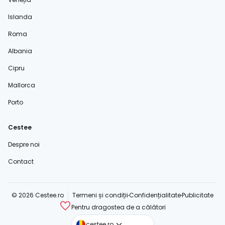
Islanda
Roma
Albania
Cipru
Mallorca
Porto
Cestee
Despre noi
Contact
© 2026 Cestee.ro
Termeni și condiții
Confidențialitate
Publicitate
Pentru dragostea de a călători
cestee.com
cestee.ro