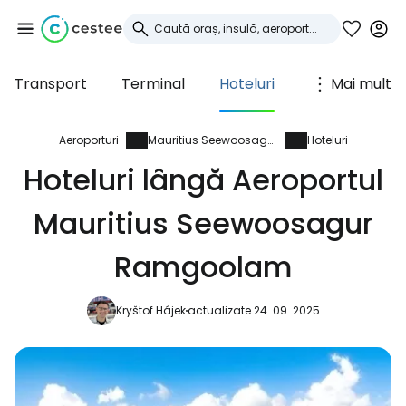
Transport
Terminal
Hoteluri
Mai mult
Conectați-vă la
Cestee
Aeroporturi
Mauritius Seewoosagur Ramgoolam
Hoteluri
Hoteluri lângă Aeroportul
... comunitatea mondială a călătorilor
Mauritius Seewoosagur
Continuați cu Google
Ramgoolam
Kryštof Hájek
actualizate 24. 09. 2025
Continuați cu Facebook
Continuați cu e-mailul