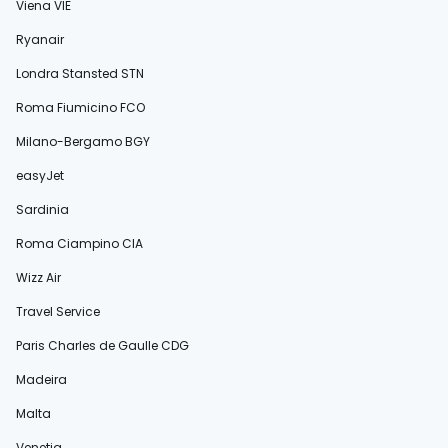
Viena VIE
Ryanair
Londra Stansted STN
Roma Fiumicino FCO
Milano-Bergamo BGY
easyJet
Sardinia
Roma Ciampino CIA
Wizz Air
Travel Service
Paris Charles de Gaulle CDG
Madeira
Malta
Veneția