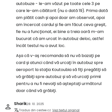
autobuze - le-am văzut pe toate cele 3 pe
care le-am călătorit (nu o dată 19). Prima dată
am plătit cash și apoi doar am observat, apoi
am încercat cardul și fie am făcut ceva greșit,
fie nu a funcționat, ei bine a treia oară m-am
bucurat că am urcat în autobuz deloc, astfel
încât testul nu a avut loc.
Așa că v-aș recomanda să nu vă bazați pe
card și atunci când vă urcați în autobuz spre
aeroport la stația Koutoubia să fiți pregătiți să
vă grăbiți spre autobuz și să vă urcați primii
pentru a nu fi nevoiți să așteptați următorul
doar când vă grăbiți.
Sharik
28. 10. 2025
Tradus din cestee.cz
Vezi textul original