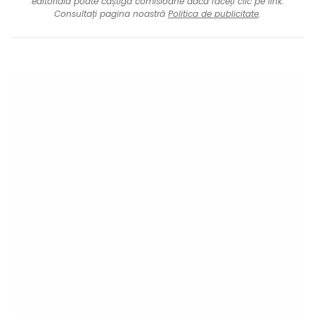
editorială poate câștiga comisioane dacă faceți clic pe link.
Consultați pagina noastră
Politica de publicitate
.