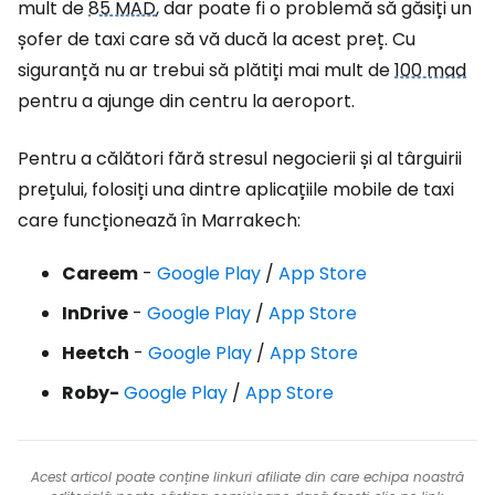
mult de
85 MAD
, dar poate fi o problemă să găsiți un
șofer de taxi care să vă ducă la acest preț. Cu
siguranță nu ar trebui să plătiți mai mult de
100 mad
pentru a ajunge din centru la aeroport.
Pentru a călători fără stresul negocierii și al târguirii
prețului, folosiți una dintre aplicațiile mobile de taxi
care funcționează în Marrakech:
Careem
-
Google Play
/
App Store
InDrive
-
Google Play
/
App Store
Heetch
-
Google Play
/
App Store
Roby-
Google Play
/
App Store
Acest articol poate conține linkuri afiliate din care echipa noastră