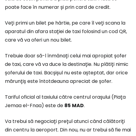
poate face în numerar și prin card de credit.
Veți primi un bilet pe hârtie, pe care îl veți scana la
aparatul din afara stației de taxi folosind un cod QR,
care vă va oferi un nou bilet.
Trebuie doar să-l înmânați celui mai apropiat șofer
de taxi, care vă va duce la destinație. Nu plătiți nimic
șoferului de taxi. Bacșișul nu este așteptat, dar orice
mărunțiș este întotdeauna apreciat de șofer.
Tariful oficial al taxiului către centrul orașului (Piața
Jemaa el-Fnaa) este de
85
MAD
.
Va trebui să negociați prețul atunci când călătoriți
din centru la aeroport. Din nou, nu ar trebui să fie mai