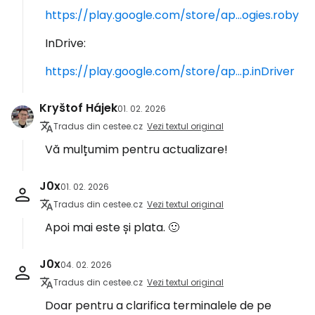
https://play.google.com/store/ap...ogies.roby
InDrive:
https://play.google.com/store/ap...p.inDriver
Kryštof Hájek
01. 02. 2026
Tradus din cestee.cz
Vezi textul original
Vă mulțumim pentru actualizare!
J0x
01. 02. 2026
Tradus din cestee.cz
Vezi textul original
Apoi mai este și plata. 🙂
J0x
04. 02. 2026
Tradus din cestee.cz
Vezi textul original
Doar pentru a clarifica terminalele de pe