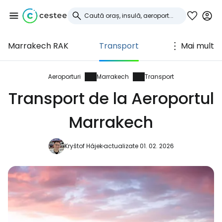
Marrakech RAK
Transport
Mai mult
Conectați-vă la
Cestee
Aeroporturi
Marrakech
Transport
Transport de la Aeroportul
... comunitatea mondială a călătorilor
Marrakech
Continuați cu Google
Kryštof Hájek
actualizate 01. 02. 2026
Continuați cu Facebook
Continuați cu e-mailul