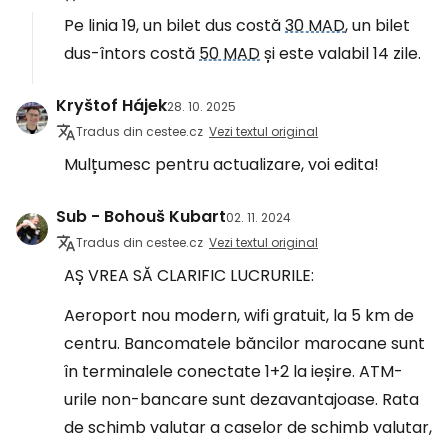
Pe linia 19, un bilet dus costă
30 MAD
, un bilet
dus-întors costă
50 MAD
și este valabil 14 zile.
Kryštof Hájek
28. 10. 2025
Tradus din cestee.cz
Vezi textul original
Mulțumesc pentru actualizare, voi edita!
Sub - Bohouš Kubart
02. 11. 2024
Tradus din cestee.cz
Vezi textul original
AȘ VREA SĂ CLARIFIC LUCRURILE:
Aeroport nou modern, wifi gratuit, la 5 km de
centru. Bancomatele băncilor marocane sunt
în terminalele conectate 1+2 la ieșire. ATM-
urile non-bancare sunt dezavantajoase. Rata
de schimb valutar a caselor de schimb valutar,