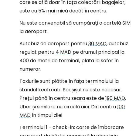
care se află doar în fața colectării bagajelor,
este cu 5% mai mică decât în centru.
Nu este convenabil să cumpărați o cartelă SIM
la aeroport.
Autobuz de aeroport pentru
30 MAD
, autobuz
regulat pentru
4 MAD
pe drumul principal la
400 de metri de terminal, plata la șofer în
numerar.
Taxiurile sunt plătite în fața terminalului la
standul kech.cab. Bacșișul nu este necesar.
Prețul până în centru seara este de
190 MAD
.
Uber și similare nu circulă aici. Din centru
100
MAD
în timpul zilei
Terminalul 1 - check-in: carte de îmbarcare
pe suport de hârtie necesară la check-in,