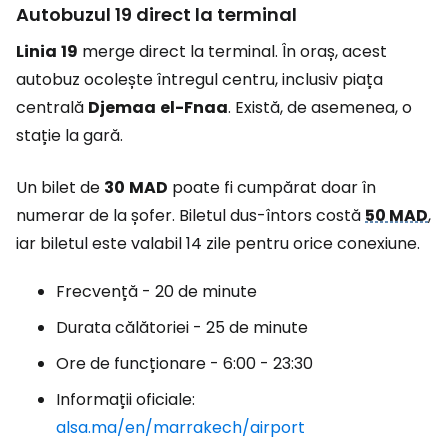
Autobuzul 19 direct la terminal
Linia
19
merge direct la terminal. În oraș, acest
autobuz ocolește întregul centru, inclusiv piața
centrală
Djemaa
el-Fnaa
. Există, de asemenea, o
stație la gară.
Un bilet de
30
MAD
poate fi cumpărat doar în
numerar de la șofer. Biletul dus-întors costă
50 MAD
,
iar biletul este valabil 14 zile pentru orice conexiune.
Frecvență - 20 de minute
Durata călătoriei - 25 de minute
Ore de funcționare - 6:00 - 23:30
Informații oficiale:
alsa.ma/en/marrakech/airport