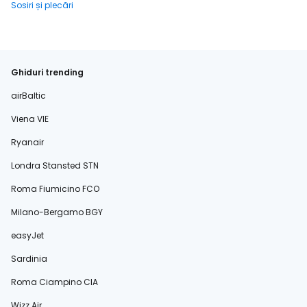
Sosiri și plecări
Ghiduri trending
airBaltic
Viena VIE
Ryanair
Londra Stansted STN
Roma Fiumicino FCO
Milano-Bergamo BGY
easyJet
Sardinia
Roma Ciampino CIA
Wizz Air