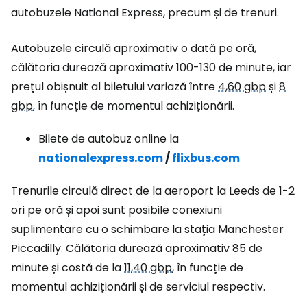
autobuzele National Express, precum și de trenuri.
Autobuzele circulă aproximativ o dată pe oră,
călătoria durează aproximativ 100-130 de minute, iar
prețul obișnuit al biletului variază între
4,60 gbp
și
8
gbp
, în funcție de momentul achiziționării.
Bilete de autobuz online la
nationalexpress.com
/
flixbus.com
Trenurile circulă direct de la aeroport la Leeds de 1-2
ori pe oră și apoi sunt posibile conexiuni
suplimentare cu o schimbare la stația Manchester
Piccadilly. Călătoria durează aproximativ 85 de
minute și costă de la
11,40 gbp
, în funcție de
momentul achiziționării și de serviciul respectiv.