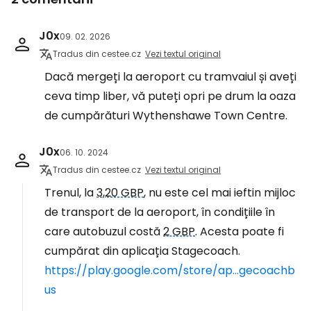
J0x
09. 02. 2026
Tradus din cestee.cz
Vezi textul original
Dacă mergeți la aeroport cu tramvaiul și aveți
ceva timp liber, vă puteți opri pe drum la oaza
de cumpărături Wythenshawe Town Centre.
J0x
06. 10. 2024
Tradus din cestee.cz
Vezi textul original
Trenul, la
3,20 GBP
, nu este cel mai ieftin mijloc
de transport de la aeroport, în condițiile în
care autobuzul costă
2 GBP
. Acesta poate fi
cumpărat din aplicația Stagecoach.
https://play.google.com/store/ap...gecoachb
us