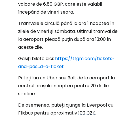
valoare de
6,80 GBP
, care este valabil
începând de vineri seara.
Tramvaiele circulă până la ora 1 noaptea în
zilele de vineri și sâmbătă. Ultimul tramvai de
la aeroport pleacă puțin după ora 13:00 în
aceste zile.
Găsiți bilete aici:
https://tfgm.com/tickets-
and-pas...d-a-ticket
Puteți lua un Uber sau Bolt de la aeroport la
centrul orașului noaptea pentru 20 de lire
sterline.
De asemenea, puteți ajunge la Liverpool cu
Flixbus pentru aproximativ
100 CZK
.