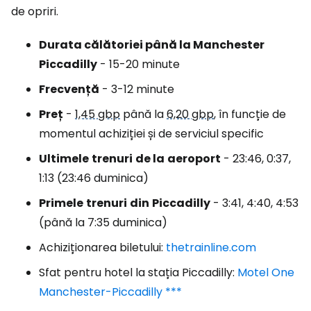
de opriri.
Durata călătoriei
până la Manchester
Piccadilly
- 15-20 minute
Frecvență
- 3-12 minute
Preț
-
1,45 gbp
până la
6,20 gbp
, în funcție de
momentul achiziției și de serviciul specific
Ultimele
trenuri
de la
aeroport
- 23:46, 0:37,
1:13 (23:46 duminica)
Primele
trenuri
din
Piccadilly
- 3:41, 4:40, 4:53
(până la 7:35 duminica)
Achiziționarea biletului:
thetrainline.com
Sfat pentru hotel la stația Piccadilly:
Motel One
Manchester-Piccadilly ***