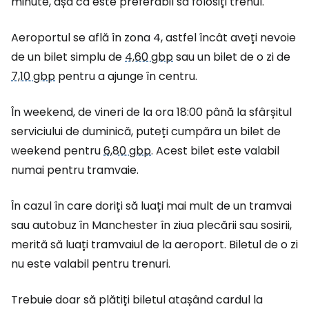
minute, așa că este preferabil să folosiți trenul.
Aeroportul se află în zona 4, astfel încât aveți nevoie
de un bilet simplu de
4,60 gbp
sau un bilet de o zi de
7,10 gbp
pentru a ajunge în centru.
În weekend, de vineri de la ora 18:00 până la sfârșitul
serviciului de duminică, puteți cumpăra un bilet de
weekend pentru
6,80 gbp
. Acest bilet este valabil
numai pentru tramvaie.
În cazul în care doriți să luați mai mult de un tramvai
sau autobuz în Manchester în ziua plecării sau sosirii,
merită să luați tramvaiul de la aeroport. Biletul de o zi
nu este valabil pentru trenuri.
Trebuie doar să plătiți biletul atașând cardul la