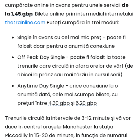
cumpărate online în avans pentru unele servicii
de
la
1,45 gbp
. Bilete online prin intermediul internetului
thetrainline.com
Puteți cumpăra în trei moduri:
Single în avans cu cel mai mic preț - poate fi
folosit doar pentru o anumită conexiune
Off Peak Day Single - poate fi folosit la toate
trenurile care circulă în afara orelor de vârf (de
obicei la prânz sau mai târziu în cursul serii)
Anytime Day Single - orice conexiune la o
anumită dată, cele mai scumpe bilete, cu
prețuri între
4,30 gbp
și
6,20 gbp
Trenurile circulă la intervale de 3-12 minute și vă vor
duce în centrul orașului Manchester la stația
Piccadilly în 15-20 de minute, în funcție de numărul