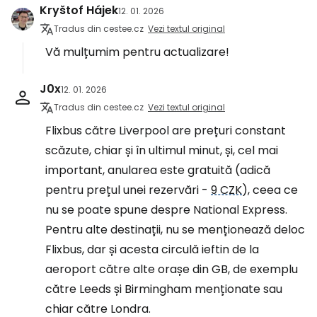
Kryštof Hájek
12. 01. 2026
Tradus din cestee.cz
Vezi textul original
Vă mulțumim pentru actualizare!
J0x
12. 01. 2026
Tradus din cestee.cz
Vezi textul original
Flixbus către Liverpool are prețuri constant
scăzute, chiar și în ultimul minut, și, cel mai
important, anularea este gratuită (adică
pentru prețul unei rezervări -
9 CZK
), ceea ce
nu se poate spune despre National Express.
Pentru alte destinații, nu se menționează deloc
Flixbus, dar și acesta circulă ieftin de la
aeroport către alte orașe din GB, de exemplu
către Leeds și Birmingham menționate sau
chiar către Londra.