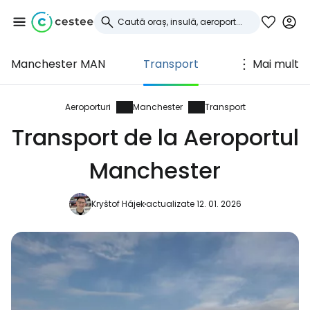
Manchester MAN
Transport
Mai mult
Conectați-vă la
Cestee
Aeroporturi
Manchester
Transport
Transport de la Aeroportul
... comunitatea mondială a călătorilor
Manchester
Continuați cu Google
Kryštof Hájek
actualizate 12. 01. 2026
Continuați cu Facebook
Continuați cu e-mailul