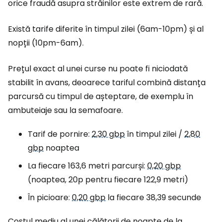
orice fraudă asupra străinilor este extrem de rară.
Există tarife diferite în timpul zilei (6am-10pm) și al
nopții (10pm-6am).
Prețul exact al unei curse nu poate fi niciodată
stabilit în avans, deoarece tariful combină distanța
parcursă cu timpul de așteptare, de exemplu în
ambuteiaje sau la semafoare.
Tarif de pornire:
2,30 gbp
în timpul zilei /
2,80
gbp
noaptea
La fiecare 163,6 metri parcurși:
0,20 gbp
(noaptea, 20p pentru fiecare 122,9 metri)
În picioare:
0,20 gbp
la fiecare 38,39 secunde
Costul mediu al unei călătorii de noapte de la