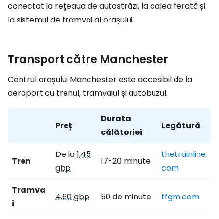
conectat la rețeaua de autostrăzi, la calea ferată și
la sistemul de tramvai al orașului.
Transport către Manchester
Centrul orașului Manchester este accesibil de la
aeroport cu trenul, tramvaiul și autobuzul.
Durata
Preț
Legătură
călătoriei
De la
1,45
thetrainline.
Tren
17-20 minute
gbp
com
Tramva
4,60 gbp
50 de minute
tfgm.com
i