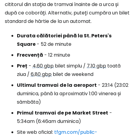
cititorul din stația de tramvai înainte de a urca și
după ce coborâți. Alternativ, puteți cumpăra un bilet
standard de hârtie de la un automat.
Durata călătoriei până la St. Peters's
Square
- 52 de minute
Frecvență
- 12 minute
Preț
-
4,60 gbp
bilet simplu /
7,10 gbp
toată
ziua /
6,80 gbp
bilet de weekend
Ultimul
tramvai
de la
aeroport
- 23:14 (23:02
duminica, până la aproximativ 1:00 vinerea și
sâmbăta)
Primul
tramvai
de pe
Market
Street
-
5:34am (6:46am duminica)
Site web oficial:
tfgm.com/public-