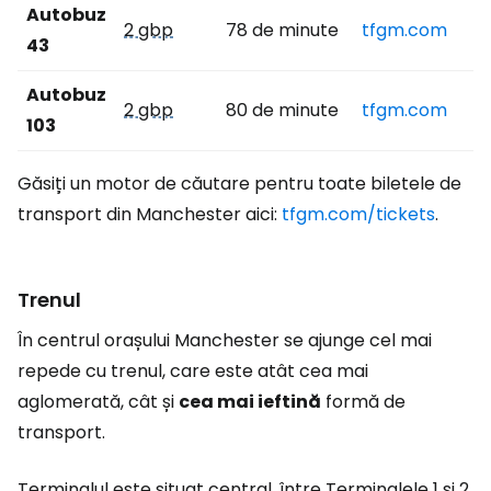
Autobuz
2 gbp
78 de minute
tfgm.com
43
Autobuz
2 gbp
80 de minute
tfgm.com
103
Găsiți un motor de căutare pentru toate biletele de
transport din Manchester aici:
tfgm.com/tickets
.
Trenul
În centrul orașului Manchester se ajunge cel mai
repede cu trenul, care este atât cea mai
aglomerată, cât și
cea mai ieftină
formă de
transport.
Terminalul este situat central, între Terminalele 1 și 2,