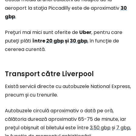
aeroport la stația Piccadilly este de aproximativ
30
gbp
.
Prețuri mai mici sunt oferite de
Uber
, pentru care
puteți plăti
între
20 gbp
și
30 gbp
, în funcție de
cererea curentă.
Transport către Liverpool
Există servicii directe cu autobuzele National Express,
precum și cu trenurile.
Autobuzele circulă aproximativ o dată pe oră,
călătoria durează aproximativ 65-75 de minute, iar
prețul obișnuit al biletului este între
3,50 gbp
și
7 gbp
,