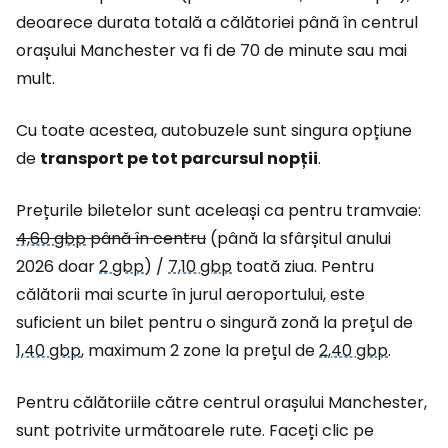
deoarece durata totală a călătoriei până în centrul
orașului Manchester va fi de 70 de minute sau mai
mult.
Cu toate acestea, autobuzele sunt singura opțiune
de
transport pe tot parcursul nopții
.
Prețurile biletelor sunt aceleași ca pentru tramvaie:
4,60 gbp
până în centru
(până la sfârșitul anului
2026 doar
2 gbp
) /
7,10 gbp
toată ziua. Pentru
călătorii mai scurte în jurul aeroportului, este
suficient un bilet pentru o singură zonă la prețul de
1,40 gbp
, maximum 2 zone la prețul de
2,40 gbp
.
Pentru călătoriile către centrul orașului Manchester,
sunt potrivite următoarele rute. Faceți clic pe