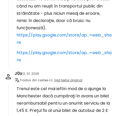
când nu am reușit în transportul public din
străinătate - plus niciun mesaj de eroare,
nimic în declarație, doar că brusc nu
funcționează).
https://play.google.com/store/ap...=web_sha
re
https://play.google.com/store/ap...=web_sha
re
J0x
12. 01. 2026
Tradus din cestee.cz
Vezi textul original
Trenul este cel mai ieftin mod de a ajunge la
Manchester dacă cumpărați în avans un bilet
nerambursabil pentru un anumit serviciu de la
1,45 £. Prețul fix al unui bilet de autobuz de 2 £