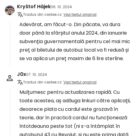
Kryštof Hájek
06. 10. 2024
Tradus din cestee.cz
Vezi textul original
Adevărat, am făcut-o. Din păcate, va dura
doar până la sfârșitul anului 2024, din ianuarie
subvenția guvernamentală pentru cel mai mic
preț al biletului de autobuz local va fi redusă și
se va aplica un preț maxim de 6 lire sterline.
J0x
07. 10. 2024
Tradus din cestee.cz
Vezi textul original
Mulțumesc pentru actualizarea rapidă. Cu
toate acestea, aș adăuga linkuri către aplicații,
deoarece plata cu cardul este grozavă în
teorie, dar în practică cardul nu funcționează
întotdeauna peste tot (ni s-a întâmplat în
autobuzul 43 cu Revolut, și nu este prima dată