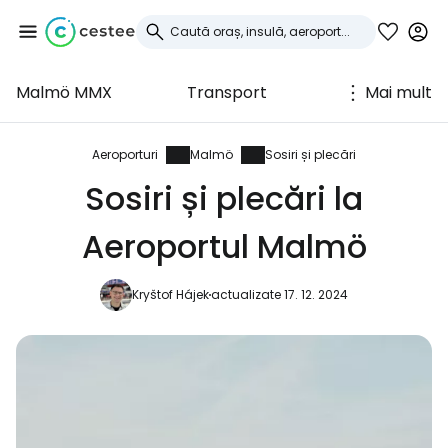
Malmö MMX
Transport
Mai mult
Conectați-vă la
Cestee
Aeroporturi
Malmö
Sosiri și plecări
Sosiri și plecări la
... comunitatea mondială a călătorilor
Aeroportul Malmö
Continuați cu Google
Kryštof Hájek
actualizate 17. 12. 2024
Continuați cu Facebook
Continuați cu e-mailul