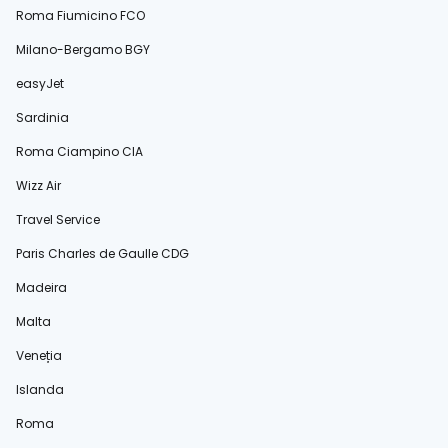
Roma Fiumicino FCO
Milano-Bergamo BGY
easyJet
Sardinia
Roma Ciampino CIA
Wizz Air
Travel Service
Paris Charles de Gaulle CDG
Madeira
Malta
Veneția
Islanda
Roma