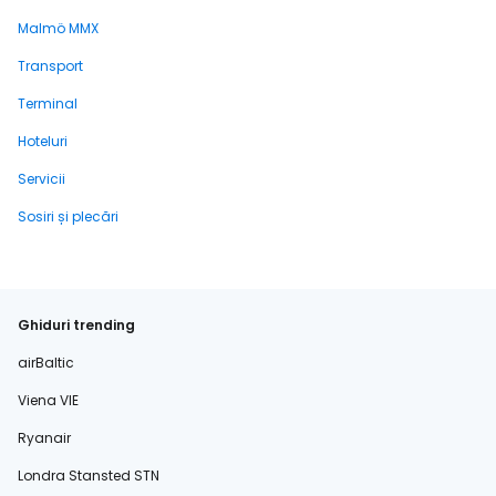
Malmö MMX
Transport
Terminal
Hoteluri
Servicii
Sosiri și plecări
Ghiduri trending
airBaltic
Viena VIE
Ryanair
Londra Stansted STN