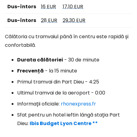
Dus-întors
16 EUR
17,10 EUR
Dus-întors
28 EUR
29,30 EUR
Călătoria cu tramvaiul până în centru este rapidă și
confortabilă.
Durata călătoriei
- 30 de minute
Frecvență
- la 15 minute
Primul tramvai din Part Dieu - 4:25
Ultimul tramvai de la aeroport - 0:00
Informații oficiale:
rhonexpress.fr
Sfat pentru un hotel ieftin lângă stația Part
Dieu:
Ibis Budget Lyon Centre **