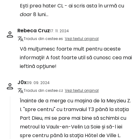
Ești prea hater CL - ai scris asta în urmă cu
doar
8 luni...
Rebeca Cruz
17. 11. 2024
Tradus din cestee.es
Vezi textul original
Vă mulțumesc foarte mult pentru aceste
informații! A fost foarte util să cunosc cea mai
ieftină opțiune!
J0x
09. 09. 2024
Tradus din cestee.cz
Vezi textul original
Înainte de a merge cu mașina de la Meyzieu Z.
I. "spre centru" cu tramvaiul T3 până la stația
Part Dieu, mi se pare mai bine să schimbi cu
metroul la Vaulx-en-Velin La Soie și să-l iei
spre centru până la stația Hôtel de Ville L.