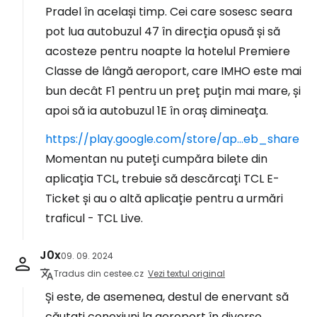
Pradel în același timp. Cei care sosesc seara
pot lua autobuzul 47 în direcția opusă și să
acosteze pentru noapte la hotelul Premiere
Classe de lângă aeroport, care IMHO este mai
bun decât F1 pentru un preț puțin mai mare, și
apoi să ia autobuzul 1E în oraș dimineața.
https://play.google.com/store/ap...eb_share
Momentan nu puteți cumpăra bilete din
aplicația TCL, trebuie să descărcați TCL E-
Ticket și au o altă aplicație pentru a urmări
traficul - TCL Live.
J0x
09. 09. 2024
Tradus din cestee.cz
Vezi textul original
Și este, de asemenea, destul de enervant să
căutați conexiuni la aeroport în diverse