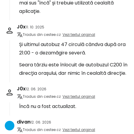
mai sus "încă" și trebuie utilizată cealaltă
aplicație.
J0x
11. 10. 2025
Tradus din cestee.cz
Vezi textul original
Și ultimul autobuz 47 circulă cândva după ora
21:00 - o dezamăgire severă.
Seara târziu este înlocuit de autobuzul C200 în
direcția orașului, dar nimic în cealaltă direcție.
J0x
12. 06. 2026
Tradus din cestee.cz
Vezi textul original
Încă nu a fost actualizat.
divan
12. 06. 2026
Tradus din cestee.cz
Vezi textul original