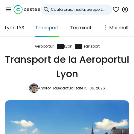
Lyon LYS
Transport
Terminal
Mai mult
Conectați-vă la
Cestee
Aeroporturi
Lyon
Transport
Transport de la Aeroportul
... comunitatea mondială a călătorilor
Lyon
Continuați cu Google
Kryštof Hájek
actualizate 15. 06. 2026
Continuați cu Facebook
Continuați cu e-mailul