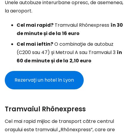
Unele autobuze interurbane opresc, de asemenea,
la aeroport.
Cel mai rapid?
Tramvaiul Rhônexpress
în 30
de minute și de la
16 euro
Cel mai ieftin?
O combinație de autobuz
(C200 sau 47) și Metroul A sau Tramvaiul 3
în
60 de minute și de la
2,10 euro
Rezervați un hotel în Lyon
Tramvaiul Rhônexpress
Cel mai rapid mijloc de transport către centrul
orașului este tramvaiul „Rhônexpress”, care are