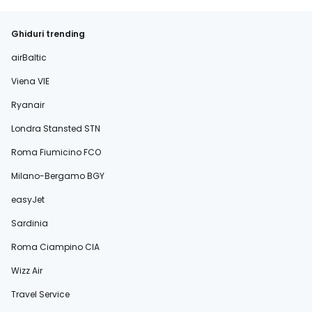
Ghiduri trending
airBaltic
Viena VIE
Ryanair
Londra Stansted STN
Roma Fiumicino FCO
Milano-Bergamo BGY
easyJet
Sardinia
Roma Ciampino CIA
Wizz Air
Travel Service