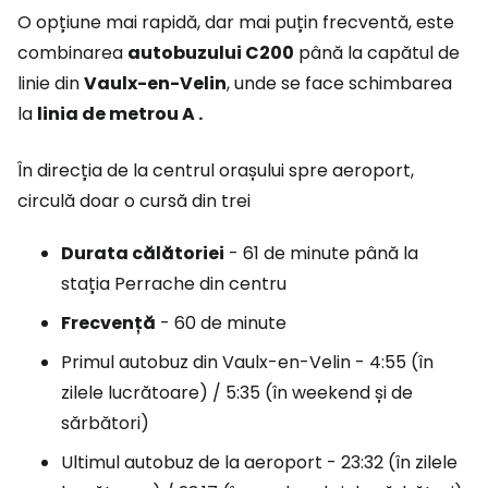
O opțiune mai rapidă, dar mai puțin frecventă, este
combinarea
autobuzului C200
până la capătul de
linie din
Vaulx-en-Velin
, unde se face schimbarea
la
linia
de metrou A
.
În direcția de la centrul orașului spre aeroport,
circulă doar o cursă din trei
Durata călătoriei
- 61 de minute până la
stația Perrache din centru
Frecvență
- 60 de minute
Primul autobuz din Vaulx-en-Velin - 4:55 (în
zilele lucrătoare) / 5:35 (în weekend și de
sărbători)
Ultimul autobuz de la aeroport - 23:32 (în zilele