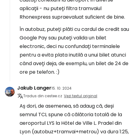
aplicații - nu puteți filtra tramvaiul
Rhonexpress supraevaluat suficient de bine.
În autobuz, puteți plăti cu cardul de credit sau
Google Pay sau puteți valida un bilet
electronic, deci nu confundați terminalele
pentru a evita plata inutilă a unui bilet atunci
când aveți deja, de exemplu, un bilet de 24 de
ore pe telefon. :)
Jakub Langer
15. 10. 2024
Tradus din cestee.cz
Vezi textul original
Aș dori, de asemenea, să adaug că, deși
semnul TCL spune că călătoria totală de la
aeroportul LYS la Hôtel de Ville L. Pradel din
Lyon (autobuz+tramvai+metrou) va dura 1:25,