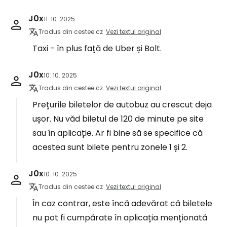
J0x
11. 10. 2025
Tradus din cestee.cz
Vezi textul original
Taxi - în plus față de Uber și Bolt.
J0x
10. 10. 2025
Tradus din cestee.cz
Vezi textul original
Prețurile biletelor de autobuz au crescut deja
ușor. Nu văd biletul de 120 de minute pe site
sau în aplicație. Ar fi bine să se specifice că
acestea sunt bilete pentru zonele 1 și 2.
J0x
10. 10. 2025
Tradus din cestee.cz
Vezi textul original
În caz contrar, este încă adevărat că biletele
nu pot fi cumpărate în aplicația menționată