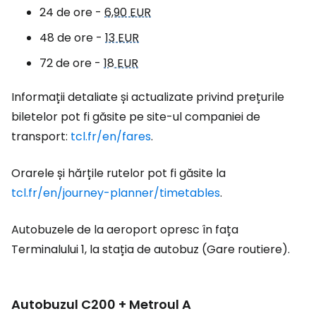
24 de ore -
6,90 EUR
48 de ore -
13 EUR
72 de ore -
18 EUR
Informații detaliate și actualizate privind prețurile
biletelor pot fi găsite pe site-ul companiei de
transport:
tcl.fr/en/fares
.
Orarele și hărțile rutelor pot fi găsite la
tcl.fr/en/journey-planner/timetables
.
Autobuzele de la aeroport opresc în fața
Terminalului 1, la stația de autobuz (Gare routiere).
Autobuzul C200 + Metroul A