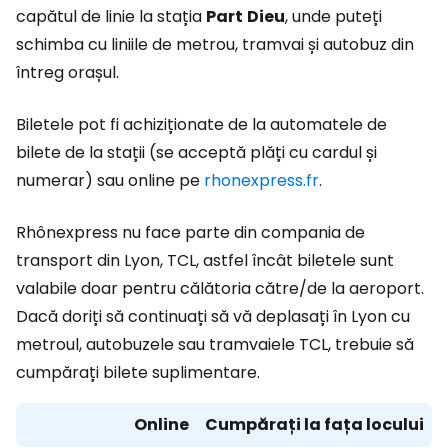
capătul de linie la stația
Part
Dieu
, unde puteți
schimba cu liniile de metrou, tramvai și autobuz din
întreg orașul.
Biletele pot fi achiziționate de la automatele de
bilete de la stații (se acceptă plăți cu cardul și
numerar) sau online pe
rhonexpress.fr
.
Rhônexpress nu face parte din compania de
transport din Lyon, TCL, astfel încât biletele sunt
valabile doar pentru călătoria către/de la aeroport.
Dacă doriți să continuați să vă deplasați în Lyon cu
metroul, autobuzele sau tramvaiele TCL, trebuie să
cumpărați bilete suplimentare.
Online
Cumpărați la fața locului