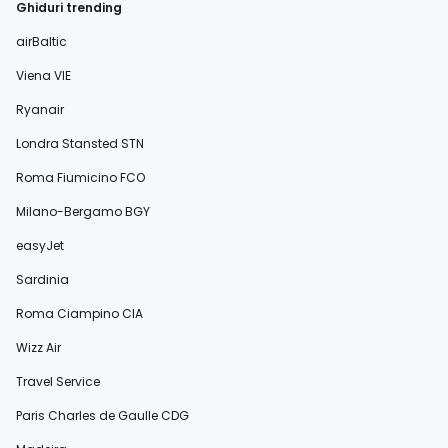
Ghiduri trending
airBaltic
Viena VIE
Ryanair
Londra Stansted STN
Roma Fiumicino FCO
Milano-Bergamo BGY
easyJet
Sardinia
Roma Ciampino CIA
Wizz Air
Travel Service
Paris Charles de Gaulle CDG