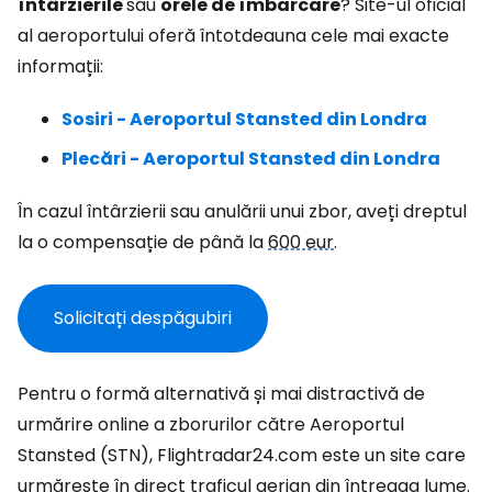
întârzierile
sau
orele de îmbarcare
? Site-ul oficial
al aeroportului oferă întotdeauna cele mai exacte
informații:
Sosiri - Aeroportul Stansted din Londra
Plecări - Aeroportul Stansted din Londra
În cazul întârzierii sau anulării unui zbor, aveți dreptul
la o compensație de până la
600 eur
.
Solicitați despăgubiri
Pentru o formă alternativă și mai distractivă de
urmărire online a zborurilor către Aeroportul
Stansted (STN), Flightradar24.com este un site care
urmărește în direct traficul aerian din întreaga lume.