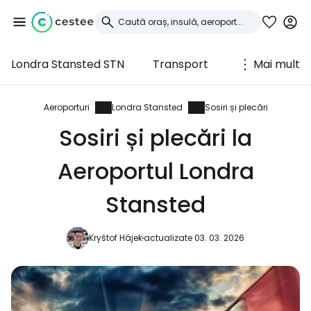
Londra Stansted STN
Transport
Mai mult
Conectați-vă la
Cestee
Aeroporturi
Londra Stansted
Sosiri și plecări
Sosiri și plecări la
... comunitatea mondială a călătorilor
Aeroportul Londra
Continuați cu Google
Stansted
Kryštof Hájek
actualizate 03. 03. 2026
Continuați cu Facebook
Continuați cu e-mailul