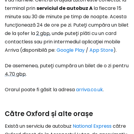
terminal prin
serviciul de autobuz A
la fiecare 15
minute sau 30 de minute pe timp de noapte. Acesta
funcționează 24 de ore pe zi. Puteți cumpăra un bilet
de la șofer la
2 gbp
, unde puteți plăti cu un card
contactless sau prin intermediul aplicației mobile
Arriva (disponibilă pe:
Google Play
/
App Store
).
De asemenea, puteți cumpăra un bilet de o zi pentru
4,70 gbp
.
Orarul poate fi găsit la adresa
arriva.co.uk
.
Către Oxford și alte orașe
Există un serviciu de autobuz
National Express
către