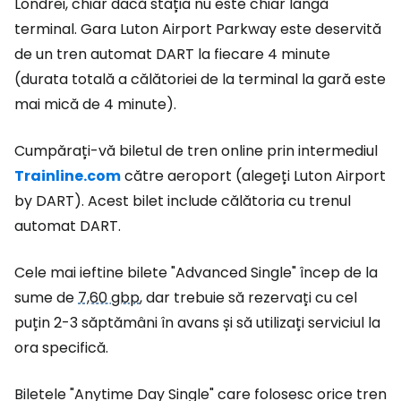
Londrei, chiar dacă stația nu este chiar lângă
terminal. Gara Luton Airport Parkway este deservită
de un tren automat DART la fiecare 4 minute
(durata totală a călătoriei de la terminal la gară este
mai mică de 4 minute).
Cumpărați-vă biletul de tren online prin intermediul
Trainline.com
către aeroport (alegeți Luton Airport
by DART). Acest bilet include călătoria cu trenul
automat DART.
Cele mai ieftine bilete "Advanced Single" încep de la
sume de
7,60 gbp
, dar trebuie să rezervați cu cel
puțin 2-3 săptămâni în avans și să utilizați serviciul la
ora specifică.
Biletele "Anytime Day Single" care folosesc orice tren