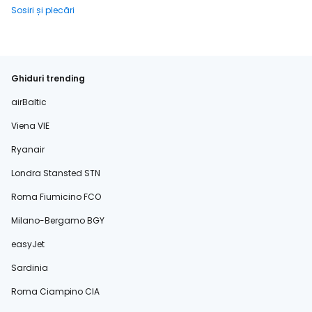
Sosiri și plecări
Ghiduri trending
airBaltic
Viena VIE
Ryanair
Londra Stansted STN
Roma Fiumicino FCO
Milano-Bergamo BGY
easyJet
Sardinia
Roma Ciampino CIA