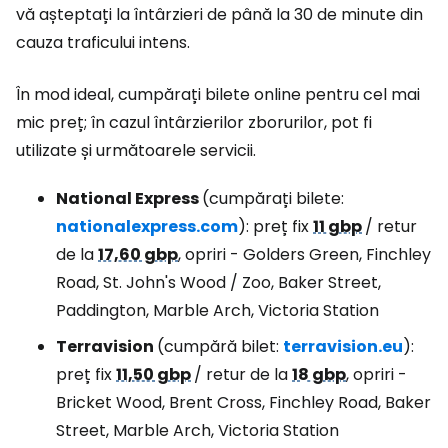
vă așteptați la întârzieri de până la 30 de minute din
cauza traficului intens.
În mod ideal, cumpărați bilete online pentru cel mai
mic preț; în cazul întârzierilor zborurilor, pot fi
utilizate și următoarele servicii.
National Express
(cumpărați bilete:
nationalexpress.com
): preț fix
11 gbp
/ retur
de la
17,60 gbp
, opriri - Golders Green, Finchley
Road, St. John's Wood / Zoo, Baker Street,
Paddington, Marble Arch, Victoria Station
Terravision
(cumpără bilet:
terravision.eu
):
preț fix
11,50 gbp
/ retur de la
18 gbp
, opriri -
Bricket Wood, Brent Cross, Finchley Road, Baker
Street, Marble Arch, Victoria Station