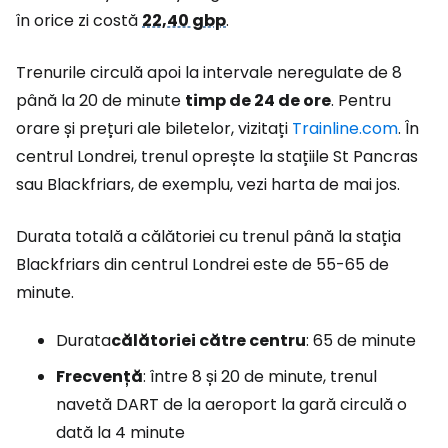
în orice zi costă
22,40 gbp
.
Trenurile circulă apoi la intervale neregulate de 8
până la 20 de minute
timp de 24 de ore
. Pentru
orare și prețuri ale biletelor, vizitați
Trainline.com
. În
centrul Londrei, trenul oprește la stațiile St Pancras
sau Blackfriars, de exemplu, vezi harta de mai jos.
Durata totală a călătoriei cu trenul până la stația
Blackfriars din centrul Londrei este de 55-65 de
minute.
Durata
călătoriei către centru
: 65 de minute
Frecvență
: între 8 și 20 de minute, trenul
navetă DART de la aeroport la gară circulă o
dată la 4 minute