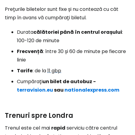
Prețurile biletelor sunt fixe și nu contează cu cât
timp în avans vă cumpărați biletul.
Durata
călătoriei până în centrul orașului
:
100-120 de minute
Frecvență
: între 30 și 60 de minute pe fiecare
linie
Tarife
: de la
11 gbp
Cumpărați
un bilet de autobuz -
terravision.eu
sau
nationalexpress.com
Trenuri spre Londra
Trenul este cel mai
rapid
serviciu către centrul