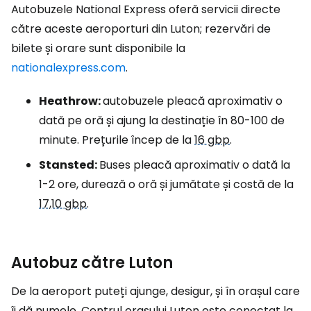
Autobuzele National Express oferă servicii directe
către aceste aeroporturi din Luton; rezervări de
bilete și orare sunt disponibile la
nationalexpress.com
.
Heathrow:
autobuzele pleacă aproximativ o
dată pe oră și ajung la destinație în 80-100 de
minute. Prețurile încep de la
16 gbp
.
Stansted:
Buses pleacă aproximativ o dată la
1-2 ore, durează o oră și jumătate și costă de la
17,10 gbp
.
Autobuz către Luton
De la aeroport puteți ajunge, desigur, și în orașul care
îi dă numele. Centrul orașului Luton este conectat la