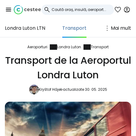
Londra Luton LTN
Transport
Mai mult
Conectați-vă la
Cestee
Aeroporturi
Londra Luton
Transport
Transport de la Aeroportul
... comunitatea mondială a călătorilor
Londra Luton
Continuați cu Google
Kryštof Hájek
actualizate 30. 05. 2025
Continuați cu Facebook
Continuați cu e-mailul