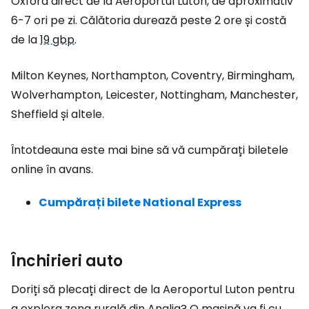
Oxford direct de la Aeroportul Luton, de aproximativ
6-7 ori pe zi. Călătoria durează peste 2 ore și costă
de la
19 gbp
.
Milton Keynes, Northampton, Coventry, Birmingham,
Wolverhampton, Leicester, Nottingham, Manchester,
Sheffield și altele.
Întotdeauna este mai bine să vă cumpărați biletele
online în avans.
Cumpărați bilete National Express
Închirieri auto
Doriți să plecați direct de la Aeroportul Luton pentru
a explora zona rurală din Anglia? O mașină va fi cu