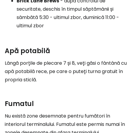
Brick
Lane
Brews
- după controlul de
securitate, deschis în timpul săptămânii și
sâmbătă 5:30 - ultimul zbor, duminică 11:00 -
ultimul zbor
Apă potabilă
Lângă porțile de plecare 7 și 8, veți găsi o fântână cu
apă potabilă rece, pe care o puteți turna gratuit în
propria sticlă.
Fumatul
Nu există zone desemnate pentru fumători în
interiorul terminalului. Fumatul este permis numai în
zonele desemnate din afara terminalului.