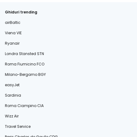
Ghiduri trending
airBaltic
Viena VIE
Ryanair
Londra Stansted STN
Roma Fiumicino FCO
Milano-Bergamo BGY
easyJet
Sardinia
Roma Ciampino CIA
Wizz Air
Travel Service
Paris Charles de Gaulle CDG