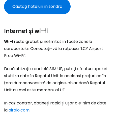
Căutați hoteluri în Londra
Internet și wi-fi
Wi-fi
este gratuit și nelimitat în toate zonele
aeroportului. Conectați-vă la rețeaua "LCY Airport
Free Wi-Fi".
Dacă utilizați o cartelă SIM UE, puteți efectua apeluri
și utiliza date în Regatul Unit la aceleași prețuri ca în
țara dumneavoastră de origine, chiar dacă Regatul
Unit nu mai este membru al UE.
În caz contrar, obțineți rapid și ușor o e-sim de date
la
airalo.com
.