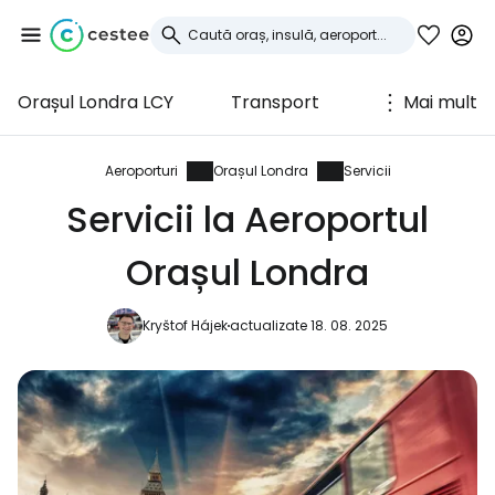
Orașul Londra LCY
Transport
Mai mult
Conectați-vă la
Cestee
Aeroporturi
Orașul Londra
Servicii
Servicii la Aeroportul
... comunitatea mondială a călătorilor
Orașul Londra
Continuați cu Google
Kryštof Hájek
actualizate 18. 08. 2025
Continuați cu Facebook
Continuați cu e-mailul