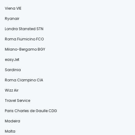
Viena VIE
Ryanair
Londra Stansted STN
Roma Fiumicino FCO
Milano-Bergamo BGY
easyJet
Sardinia
Roma Ciampino CIA
Wizz Air
Travel Service
Paris Charles de Gaulle CDG
Madeira
Malta