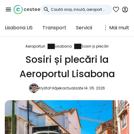
Lisabona LIS
Transport
Servicii
Mai mult
Conectați-vă la
Cestee
Aeroporturi
Lisabona
Sosiri și plecări
Sosiri și plecări la
... comunitatea mondială a călătorilor
Aeroportul Lisabona
Continuați cu Google
Kryštof Hájek
actualizate 14. 05. 2026
Continuați cu Facebook
Continuați cu e-mailul