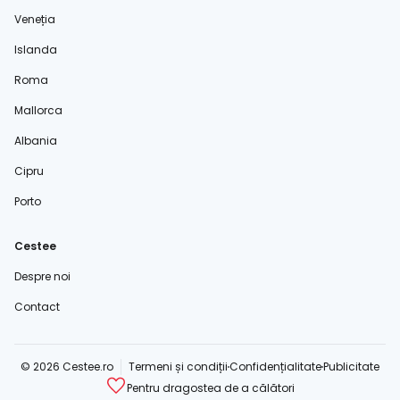
Veneția
Islanda
Roma
Mallorca
Albania
Cipru
Porto
Cestee
Despre noi
Contact
© 2026 Cestee.ro
Termeni și condiții
Confidențialitate
Publicitate
Pentru dragostea de a călători