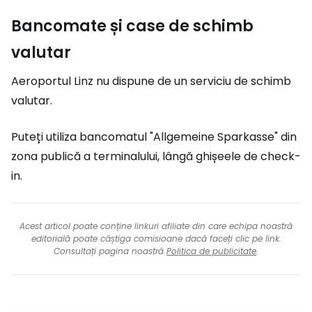
Bancomate și case de schimb
valutar
Aeroportul Linz nu dispune de un serviciu de schimb
valutar.
Puteți utiliza bancomatul "Allgemeine Sparkasse" din
zona publică a terminalului, lângă ghișeele de check-
in.
Acest articol poate conține linkuri afiliate din care echipa noastră
editorială poate câștiga comisioane dacă faceți clic pe link.
Consultați pagina noastră
Politica de publicitate
.