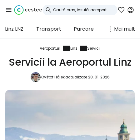
Linz LNZ
Transport
Parcare
Mai mult
Conectați-vă la
Cestee
Aeroporturi
Linz
Servicii
Servicii la Aeroportul Linz
... comunitatea mondială a călătorilor
Kryštof Hájek
actualizate 28. 01. 2026
Continuați cu Google
Continuați cu Facebook
Continuați cu e-mailul