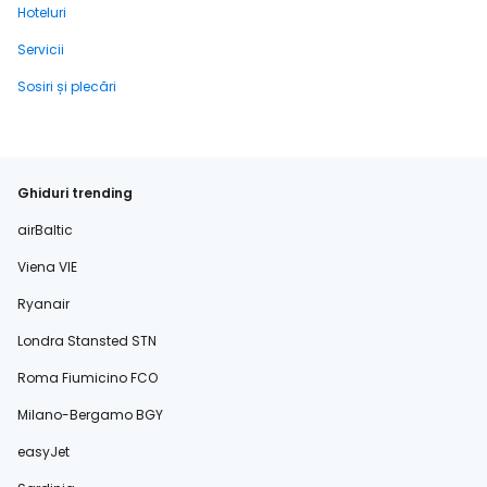
Hoteluri
Servicii
Sosiri și plecări
Ghiduri trending
airBaltic
Viena VIE
Ryanair
Londra Stansted STN
Roma Fiumicino FCO
Milano-Bergamo BGY
easyJet