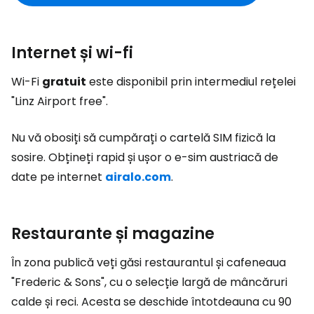
Internet și wi-fi
Wi-Fi
gratuit
este disponibil prin intermediul rețelei
"Linz Airport free".
Nu vă obosiți să cumpărați o cartelă SIM fizică la
sosire. Obțineți rapid și ușor o e-sim austriacă de
date pe internet
airalo.com
.
Restaurante și magazine
În zona publică veți găsi restaurantul și cafeneaua
"Frederic & Sons", cu o selecție largă de mâncăruri
calde și reci. Acesta se deschide întotdeauna cu 90