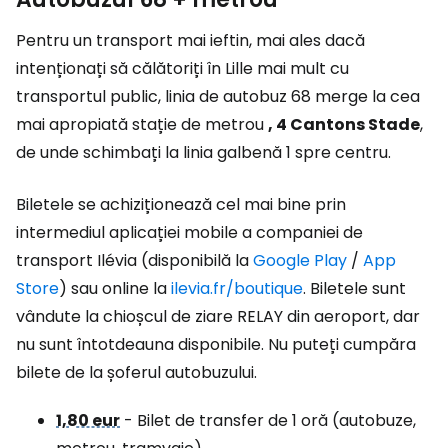
Pentru un transport mai ieftin, mai ales dacă
intenționați să călătoriți în Lille mai mult cu
transportul public, linia de autobuz 68 merge la cea
mai apropiată stație de metrou
, 4 Cantons Stade
,
de unde schimbați la linia galbenă 1 spre centru.
Biletele se achiziționează cel mai bine prin
intermediul aplicației mobile a companiei de
transport Ilévia (disponibilă la
Google Play
/
App
Store
) sau online la
ilevia.fr/boutique
. Biletele sunt
vândute la chioșcul de ziare RELAY din aeroport, dar
nu sunt întotdeauna disponibile. Nu puteți cumpăra
bilete de la șoferul autobuzului.
1,80 eur
- Bilet de transfer de 1 oră (autobuze,