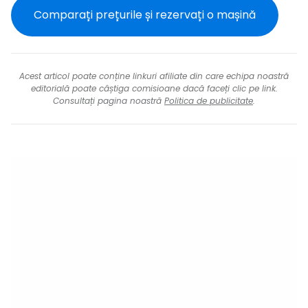
Comparați prețurile și rezervați o mașină
Acest articol poate conține linkuri afiliate din care echipa noastră
editorială poate câștiga comisioane dacă faceți clic pe link.
Consultați pagina noastră
Politica de publicitate
.