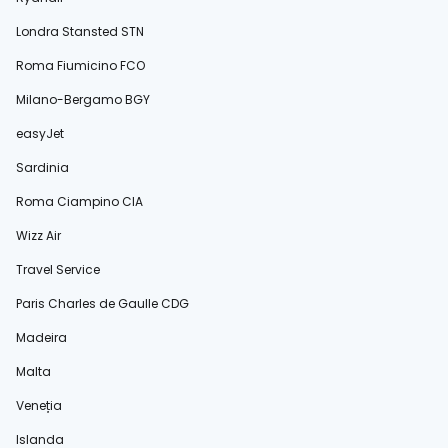
Londra Stansted STN
Roma Fiumicino FCO
Milano-Bergamo BGY
easyJet
Sardinia
Roma Ciampino CIA
Wizz Air
Travel Service
Paris Charles de Gaulle CDG
Madeira
Malta
Veneția
Islanda