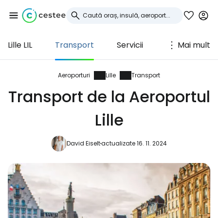
Lille LIL
Transport
Servicii
Mai mult
Conectați-vă la
Cestee
Aeroporturi
Lille
Transport
Transport de la Aeroportul
... comunitatea mondială a călătorilor
Lille
Continuați cu Google
David Eiselt
actualizate 16. 11. 2024
Continuați cu Facebook
Continuați cu e-mailul