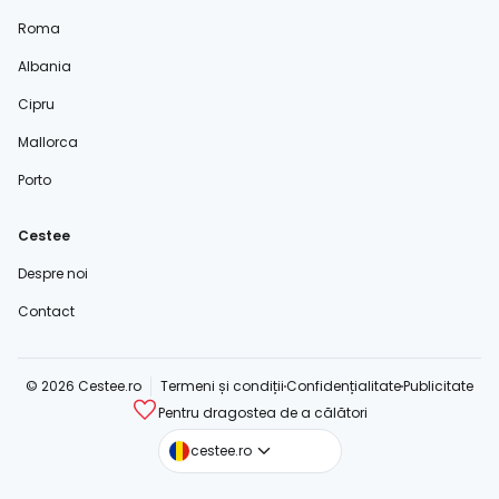
Roma
Albania
Cipru
Mallorca
Porto
Cestee
Despre noi
Contact
© 2026 Cestee.ro
Termeni și condiții
Confidențialitate
Publicitate
Pentru dragostea de a călători
cestee.com
cestee.ro
cestee.sk