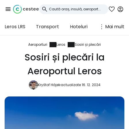
Leros LRS
Transport
Hoteluri
Mai mult
Conectați-vă la
Cestee
Aeroporturi
Leros
Sosiri și plecări
Sosiri și plecări la
... comunitatea mondială a călătorilor
Aeroportul Leros
Continuați cu Google
Kryštof Hájek
actualizate 16. 12. 2024
Continuați cu Facebook
Continuați cu e-mailul