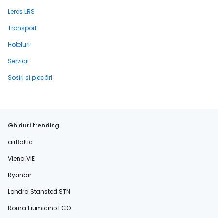
Leros LRS
Transport
Hoteluri
Servicii
Sosiri și plecări
Ghiduri trending
airBaltic
Viena VIE
Ryanair
Londra Stansted STN
Roma Fiumicino FCO