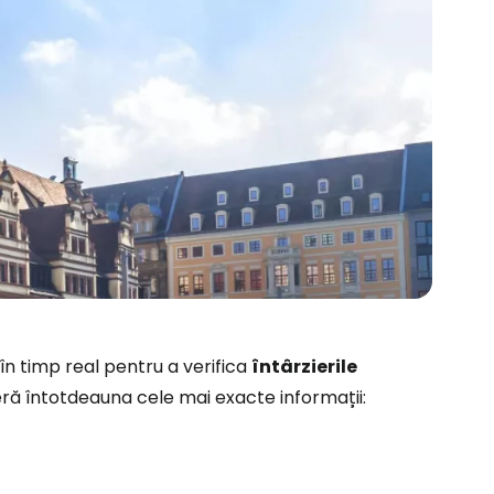
ă la Cestee
 în timp real pentru a verifica
întârzierile
oferă întotdeauna cele mai exacte informații:
r
ntinuați cu Google