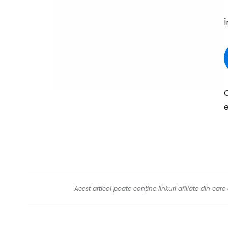
Î
O
e
Acest articol poate conține linkuri afiliate din ca