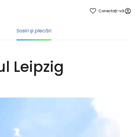
Conectați-vă
Sosiri și plecări
ul Leipzig