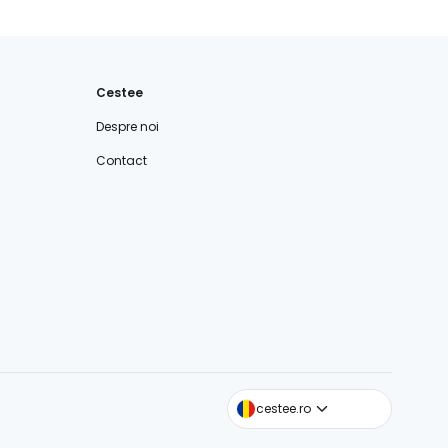
Cestee
Despre noi
Contact
cestee.com
cestee.ro
cestee.sk