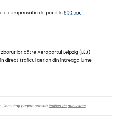
ul la o compensație de până la
600 eur
.
tinuați cu Facebook
inuați cu e-mailul
 zborurilor către Aeroportul Leipzig (LEJ)
n direct traficul aerian din întreaga lume.
nk. Consultați pagina noastră
Politica de publicitate
.