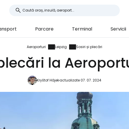
ansport
Parcare
Terminal
Servicii
Aeroporturi
Leipzig
Sosiri și plecări
 plecări la Aeroport
Kryštof Hájek
actualizate 07. 07. 2024