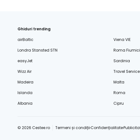
Ghiduri trending
airBaltic
Viena VIE
Londra Stansted STN
Roma Fiumic
easyJet
Sardinia
Wizz Air
Travel Service
Madeira
Malta
Islanda
Roma
Albania
Cipru
© 2026 Cestee.ro
Termeni și condiții
Confidențialitate
Publicita