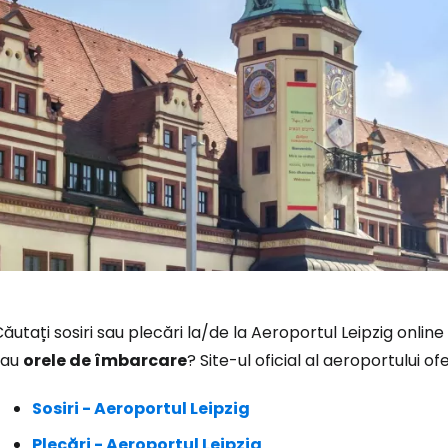
Conectați-v
ăutați sosiri sau plecări la/de la Aeroportul Leipzig online
sau
orele de îmbarcare
? Site-ul oficial al aeroportului 
... comunitatea mondială a călătorilo
Sosiri - Aeroportul Leipzig
Co
Plecări - Aeroportul Leipzig