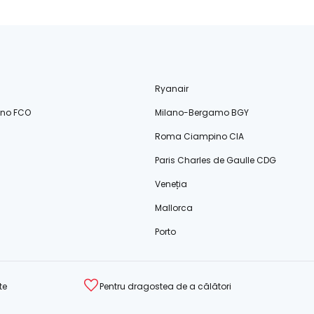
Ryanair
ino FCO
Milano-Bergamo BGY
Roma Ciampino CIA
Paris Charles de Gaulle CDG
Veneția
Mallorca
Porto
te
Pentru dragostea de a călători