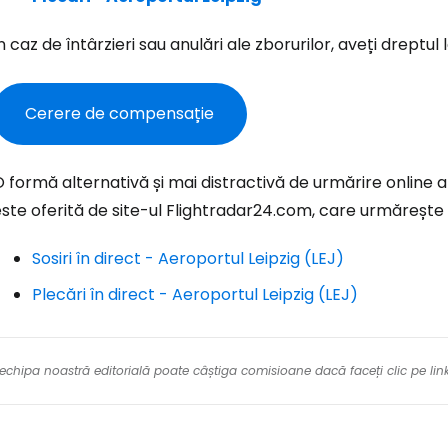
n caz de întârzieri sau anulări ale zborurilor, aveți drept
Con
Cerere de compensație
Cont
 formă alternativă și mai distractivă de urmărire online a
ste oferită de site-ul Flightradar24.com, care urmărește î
Sosiri în direct - Aeroportul Leipzig (LEJ)
Plecări în direct - Aeroportul Leipzig (LEJ)
re echipa noastră editorială poate câștiga comisioane dacă faceți clic pe li