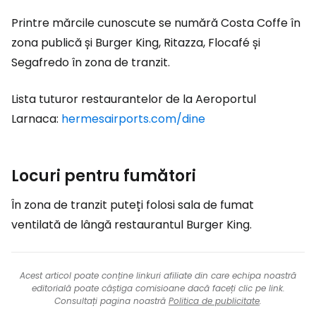
Printre mărcile cunoscute se numără Costa Coffe în
zona publică și Burger King, Ritazza, Flocafé și
Segafredo în zona de tranzit.
Lista tuturor restaurantelor de la Aeroportul
Larnaca:
hermesairports.com/dine
Locuri pentru fumători
În zona de tranzit puteți folosi sala de fumat
ventilată de lângă restaurantul Burger King.
Acest articol poate conține linkuri afiliate din care echipa noastră
editorială poate câștiga comisioane dacă faceți clic pe link.
Consultați pagina noastră
Politica de publicitate
.