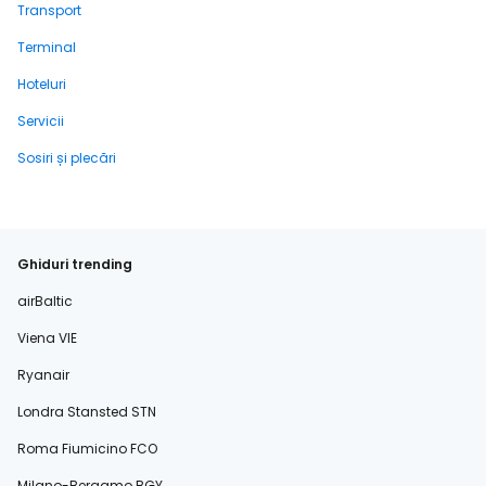
Transport
Terminal
Hoteluri
Servicii
Sosiri și plecări
Ghiduri trending
airBaltic
Viena VIE
Ryanair
Londra Stansted STN
Roma Fiumicino FCO
Milano-Bergamo BGY