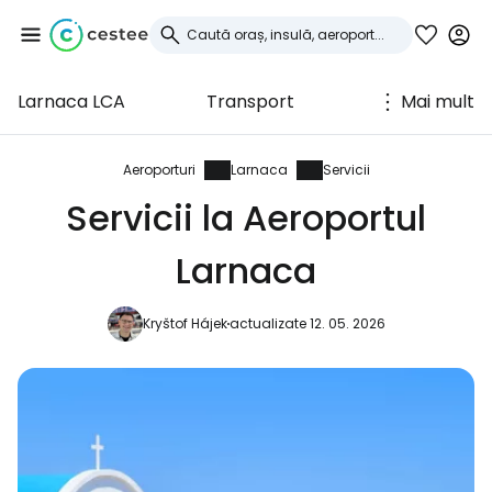
Larnaca LCA
Transport
Mai mult
Conectați-vă la
Cestee
Aeroporturi
Larnaca
Servicii
Servicii la Aeroportul
... comunitatea mondială a călătorilor
Larnaca
Continuați cu Google
Kryštof Hájek
actualizate 12. 05. 2026
Continuați cu Facebook
Continuați cu e-mailul