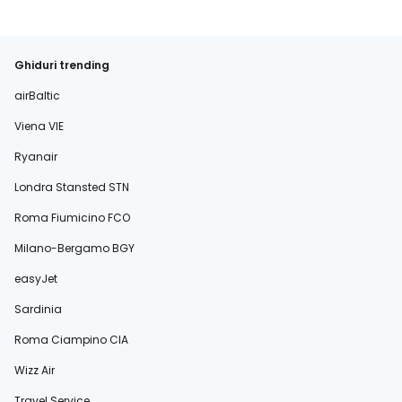
Ghiduri trending
airBaltic
Viena VIE
Ryanair
Londra Stansted STN
Roma Fiumicino FCO
Milano-Bergamo BGY
easyJet
Sardinia
Roma Ciampino CIA
Wizz Air
Travel Service