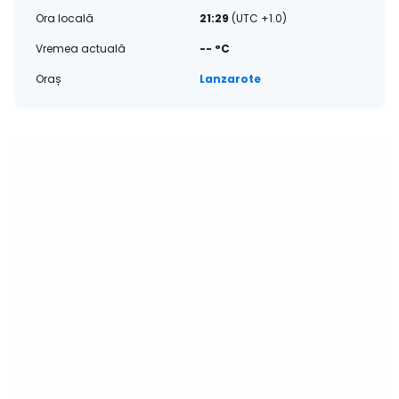
Ora locală
21:29
(UTC +1.0)
Vremea actuală
-- °C
Oraș
Lanzarote