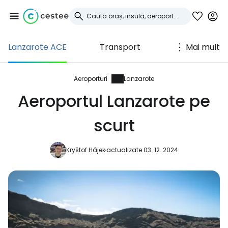
Lanzarote ACE
Transport
Mai mult
Conectați-vă la
Cestee
Aeroporturi
Lanzarote
Aeroportul Lanzarote pe
... comunitatea mondială a călătorilor
scurt
Continuați cu Google
Kryštof Hájek
actualizate 03. 12. 2024
Continuați cu Facebook
Continuați cu e-mailul