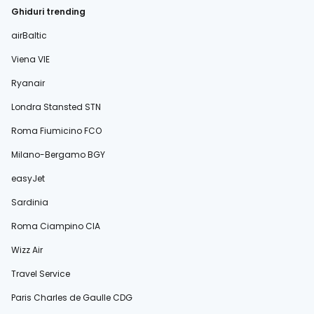
Ghiduri trending
airBaltic
Viena VIE
Ryanair
Londra Stansted STN
Roma Fiumicino FCO
Milano-Bergamo BGY
easyJet
Sardinia
Roma Ciampino CIA
Wizz Air
Travel Service
Paris Charles de Gaulle CDG