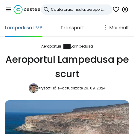
Lampedusa LMP
Transport
Mai mult
Conectați-vă la
Cestee
Aeroporturi
Lampedusa
Aeroportul Lampedusa pe
... comunitatea mondială a călătorilor
scurt
Continuați cu Google
Kryštof Hájek
actualizate 29. 09. 2024
Continuați cu Facebook
Continuați cu e-mailul