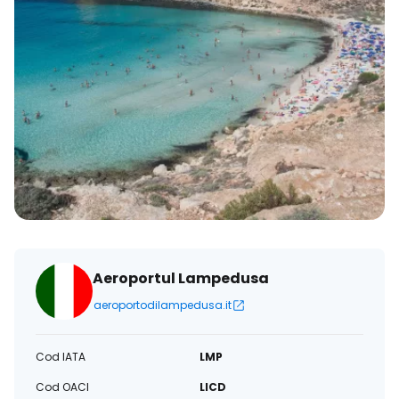
Aeroportul Lampedusa
aeroportodilampedusa.it
Cod IATA
LMP
Cod OACI
LICD