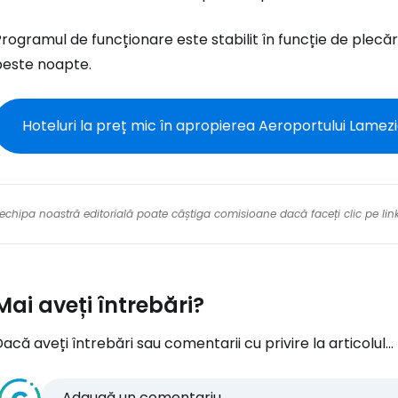
rogramul de funcționare este stabilit în funcție de plecări 
Con
peste noapte.
Cont
Hoteluri la preț mic în apropierea Aeroportului Lamez
re echipa noastră editorială poate câștiga comisioane dacă faceți clic pe li
Mai aveți întrebări?
acă aveți întrebări sau comentarii cu privire la articolul...
Adaugă un comentariu...