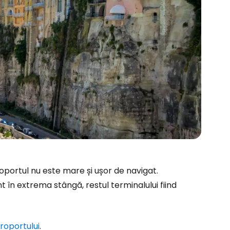
ă la Cestee
roportul nu este mare și ușor de navigat.
r
unt în extrema stângă, restul terminalului fiind
ntinuați cu Google
eroportului
.