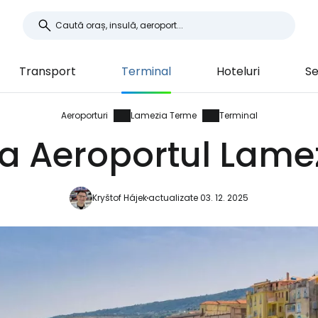
Transport
Terminal
Hoteluri
Se
Aeroporturi
Lamezia Terme
Terminal
la Aeroportul Lam
Kryštof Hájek
actualizate 03. 12. 2025