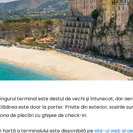
Conectați-v
ingurul terminal este destul de vechi și întunecat, dar ae
... comunitatea mondială a călătorilo
lădirea este doar la parter. Privite din exterior, sosirile s
ona de plecări cu ghișee de check-in.
Co
 hartă a terminalului este disponibilă pe
site-ul web al a