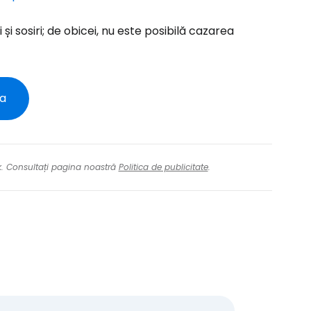
și sosiri; de obicei, nu este posibilă cazarea
tinuați cu Facebook
inuați cu e-mailul
ia
nk. Consultați pagina noastră
Politica de publicitate
.