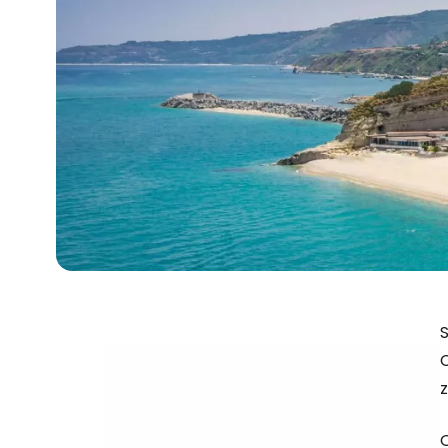
S
C
z
O