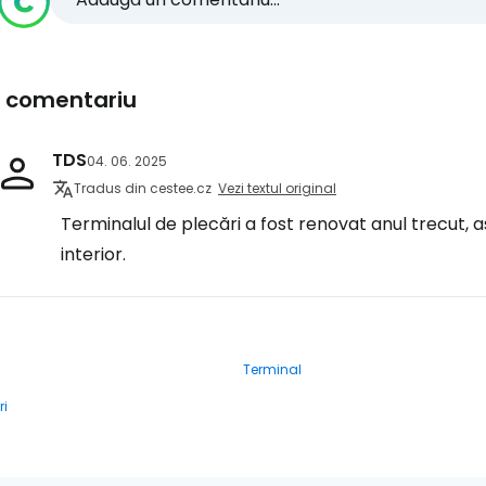
1 comentariu
TDS
04. 06. 2025
Tradus din cestee.cz
Vezi textul original
Terminalul de plecări a fost renovat anul trecut, 
interior.
Terminal
ri