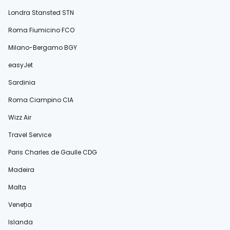
Londra Stansted STN
Roma Fiumicino FCO
Milano-Bergamo BGY
easyJet
Sardinia
Roma Ciampino CIA
Wizz Air
Travel Service
Paris Charles de Gaulle CDG
Madeira
Malta
Veneția
Islanda