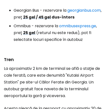
Georgian Bus - rezervare la
georgianbus.com
,
preț
25 gel
/
45 gel
dus-întors
Omnibus - rezervare la
omnibusexpress.ge
,
preț
25 gel
(returul nu este redus), pot fi
selectate locuri specifice în autobuz
Tren
La aproximativ 2 km de terminal se află o stație de
cale ferată, care este denumită "Kutaisi Airport
Station" pe site-ul Căilor Ferate din Georgia. Un
autobuz gratuit face naveta de la terminalul
aeroportului la gară și viceversa.
Acesta pleacă de la aeroport cu aproximativ 20 de