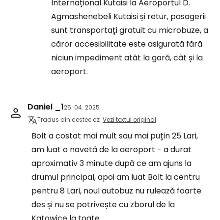
Internațional Kutaisi la Aeroportul D.
Agmashenebeli Kutaisi și retur, pasagerii
sunt transportați gratuit cu microbuze, a
căror accesibilitate este asigurată fără
niciun impediment atât la gară, cât și la
aeroport.
Daniel _1
25. 04. 2025
Tradus din cestee.cz
Vezi textul original
Bolt a costat mai mult sau mai puțin 25 Lari,
am luat o navetă de la aeroport - a durat
aproximativ 3 minute după ce am ajuns la
drumul principal, apoi am luat Bolt la centru
pentru 8 Lari, noul autobuz nu rulează foarte
des și nu se potrivește cu zborul de la
Katowice la toate