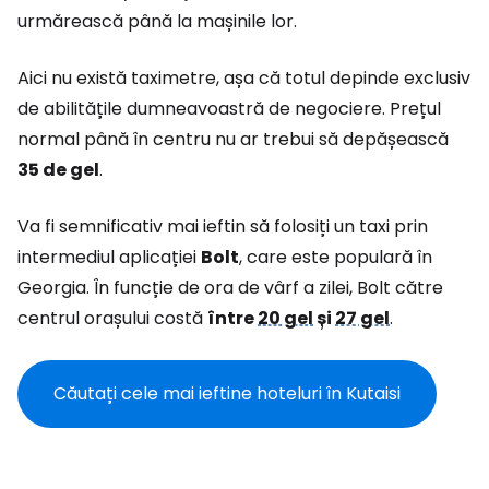
urmărească până la mașinile lor.
Aici nu există taximetre, așa că totul depinde exclusiv
de abilitățile dumneavoastră de negociere. Prețul
normal până în centru nu ar trebui să depășească
35 de gel
.
Va fi semnificativ mai ieftin să folosiți un taxi prin
intermediul aplicației
Bolt
, care este populară în
Georgia. În funcție de ora de vârf a zilei, Bolt către
centrul orașului costă
între
20 gel
și
27 gel
.
Căutați cele mai ieftine hoteluri în Kutaisi