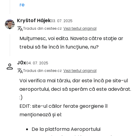
re
Kryštof Hájek
03. 07. 2025
Tradus din cestee.cz
Vezi textul original
Mulțumesc, voi edita. Naveta către stație ar
trebui să fie încă în funcțiune, nu?
J0x
04. 07. 2025
Tradus din cestee.cz
Vezi textul original
Voi verifica mai târziu, dar este încă pe site-ul
aeroportului, deci să sperăm că este adevărat.
:)
EDIT: site-ul căilor ferate georgiene îl
menționează și el:
De la platforma Aeroportului