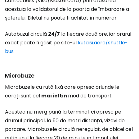
contactless (Visa/Mastercard) prin atașarea
acestuia la validatorul de la poarta de îmbarcare a
șoferului. Biletul nu poate fi achitat în numerar.
Autobuzul circulă
24/7
la fiecare două ore, iar orarul
exact poate fi găsit pe site-ul
kutaisi.aero/shuttle-
bus
.
Microbuze
Microbuzele cu rută fixă care opresc oriunde le
cereți sunt cel
mai ieftin
mod de transport.
Acestea nu merg până la terminal, ci opresc pe
drumul principal, la 50 de metri distanță, vizavi de
parcare. Microbuzele circulă neregulat, de obicei cel
puțin unul la fiecare 20 de minute în timpul zilei