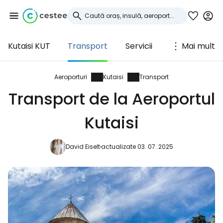
Kutaisi KUT
Transport
Servicii
Mai mult
Conectați-vă la
Cestee
Aeroporturi
Kutaisi
Transport
Transport de la Aeroportul
... comunitatea mondială a călătorilor
Kutaisi
Continuați cu Google
David Eiselt
actualizate 03. 07. 2025
Continuați cu Facebook
Continuați cu e-mailul