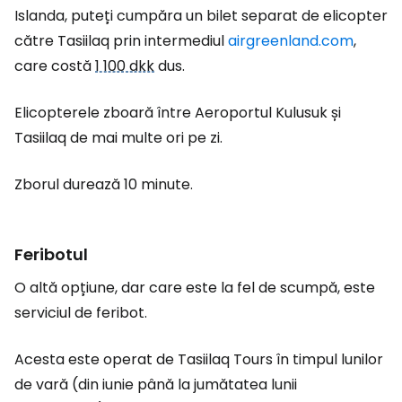
Islanda, puteți cumpăra un bilet separat de elicopter
către Tasiilaq prin intermediul
airgreenland.com
,
care costă
1 100 dkk
dus.
Elicopterele zboară între Aeroportul Kulusuk și
Tasiilaq de mai multe ori pe zi.
Zborul durează 10 minute.
Feribotul
O altă opțiune, dar care este la fel de scumpă, este
serviciul de feribot.
Acesta este operat de Tasiilaq Tours în timpul lunilor
de vară (din iunie până la jumătatea lunii