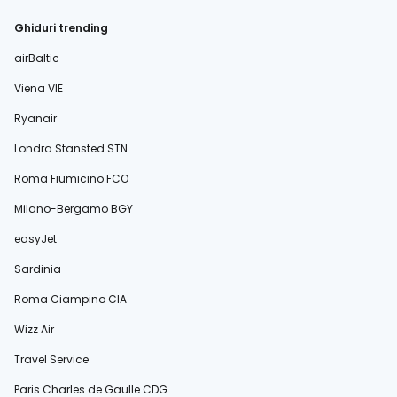
Ghiduri trending
airBaltic
Viena VIE
Ryanair
Londra Stansted STN
Roma Fiumicino FCO
Milano-Bergamo BGY
easyJet
Sardinia
Roma Ciampino CIA
Wizz Air
Travel Service
Paris Charles de Gaulle CDG