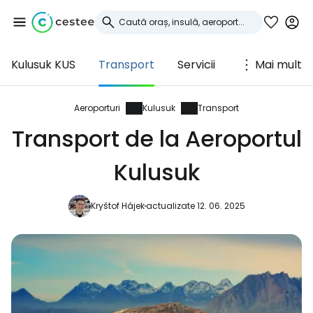
Kulusuk KUS
Transport
Servicii
Mai mult
Conectați-vă la
Cestee
Aeroporturi
Kulusuk
Transport
Transport de la Aeroportul
... comunitatea mondială a călătorilor
Kulusuk
Continuați cu Google
Kryštof Hájek
actualizate 12. 06. 2025
Continuați cu Facebook
Continuați cu e-mailul