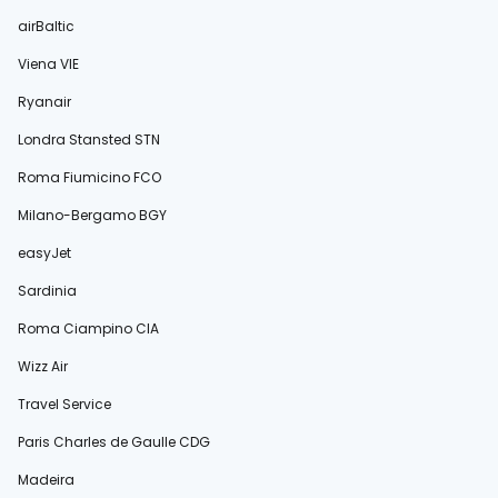
airBaltic
Viena VIE
Ryanair
Londra Stansted STN
Roma Fiumicino FCO
Milano-Bergamo BGY
easyJet
Sardinia
Roma Ciampino CIA
Wizz Air
Travel Service
Paris Charles de Gaulle CDG
Madeira