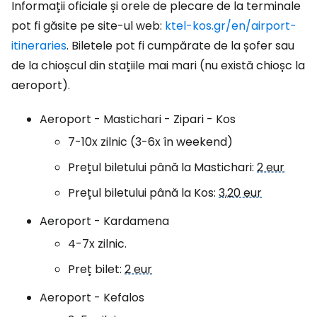
Informații oficiale și orele de plecare de la terminale
pot fi găsite pe site-ul web:
ktel-kos.gr/en/airport-
itineraries
. Biletele pot fi cumpărate de la șofer sau
de la chioșcul din stațiile mai mari (nu există chioșc la
aeroport).
Aeroport - Mastichari - Zipari - Kos
7-10x zilnic (3-6x în weekend)
Prețul biletului până la Mastichari:
2 eur
Prețul biletului până la Kos:
3,20 eur
Aeroport - Kardamena
4-7x zilnic.
Preț bilet:
2 eur
Aeroport - Kefalos