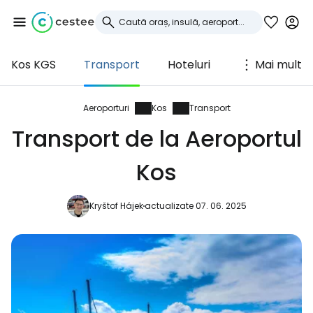
Kos KGS
Transport
Hoteluri
Mai mult
Conectați-vă la
Cestee
Aeroporturi
Kos
Transport
Transport de la Aeroportul
... comunitatea mondială a călătorilor
Kos
Continuați cu Google
Kryštof Hájek
actualizate 07. 06. 2025
Continuați cu Facebook
Continuați cu e-mailul