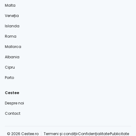
Malta
Veneția
Islanda
Roma
Mallorca
Albania
Cipru
Porto
Cestee
Despre noi
Contact
© 2026 Cestee.ro
Termeni și condiții
Confidențialitate
Publicitate