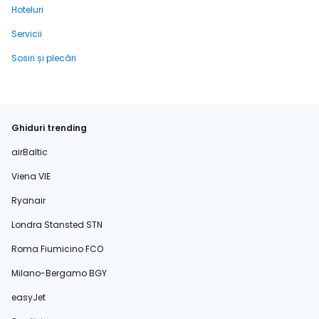
Hoteluri
Servicii
Sosiri și plecări
Ghiduri trending
airBaltic
Viena VIE
Ryanair
Londra Stansted STN
Roma Fiumicino FCO
Milano-Bergamo BGY
easyJet