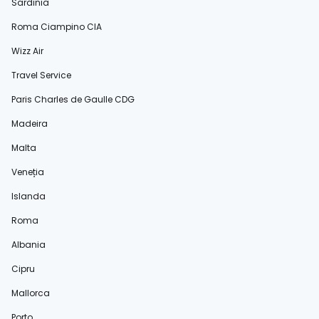
Sardinia
Roma Ciampino CIA
Wizz Air
Travel Service
Paris Charles de Gaulle CDG
Madeira
Malta
Veneția
Islanda
Roma
Albania
Cipru
Mallorca
Porto