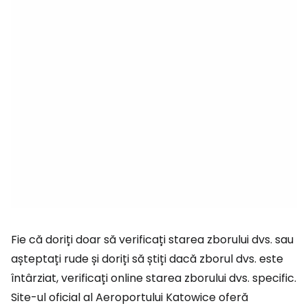
Fie că doriți doar să verificați starea zborului dvs. sau
așteptați rude și doriți să știți dacă zborul dvs. este
întârziat, verificați online starea zborului dvs. specific.
Site-ul oficial al Aeroportului Katowice oferă