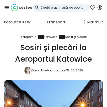
Katowice KTW
Transport
Mai mult
Conectați-vă la
Cestee
Aeroporturi
Katowice
Sosiri și plecări
Sosiri și plecări la
... comunitatea mondială a călătorilor
Aeroportul Katowice
Continuați cu Google
David Eiselt
actualizate 15. 06. 2025
Continuați cu Facebook
Continuați cu e-mailul