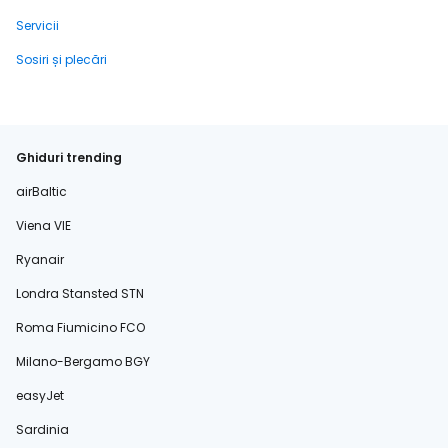
Servicii
Sosiri și plecări
Ghiduri trending
airBaltic
Viena VIE
Ryanair
Londra Stansted STN
Roma Fiumicino FCO
Milano-Bergamo BGY
easyJet
Sardinia