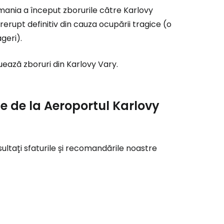
r
ania a început zborurile către Karlovy
erupt definitiv din cauza ocupării tragice (o
geri).
ntinuați cu Google
ează zboruri din Karlovy Vary.
tinuați cu Facebook
ie de la Aeroportul Karlovy
inuați cu e-mailul
sultați sfaturile și recomandările noastre