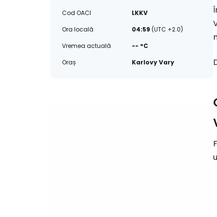
Cod OACI
LKKV
V
Ora locală
04:59
(UTC +2.0)
Vremea actuală
-- °C
Oraș
Karlovy Vary
F
u