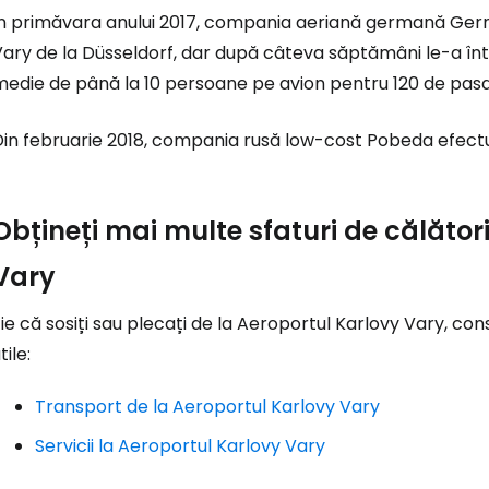
... comunitatea mondială a călătorilo
În primăvara anului 2017, compania aeriană germană Germ
ary de la Düsseldorf, dar după câteva săptămâni le-a într
medie de până la 10 persoane pe avion pentru 120 de pasa
Co
Din februarie 2018, compania rusă low-cost Pobeda efectu
Con
Obțineți mai multe sfaturi de călător
Cont
Vary
ie că sosiți sau plecați de la Aeroportul Karlovy Vary, con
tile:
Transport de la Aeroportul Karlovy Vary
Servicii la Aeroportul Karlovy Vary