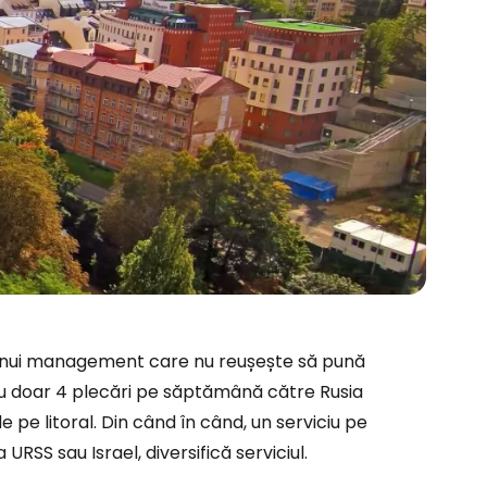
 unui management care nu reușește să pună
 cu doar 4 plecări pe săptămână către Rusia
ă la Cestee
e pe litoral. Din când în când, un serviciu pe
URSS sau Israel, diversifică serviciul.