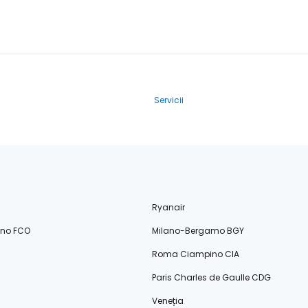
Servicii
Ryanair
ino FCO
Milano-Bergamo BGY
Roma Ciampino CIA
Paris Charles de Gaulle CDG
Veneția