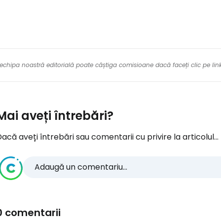
re echipa noastră editorială poate câștiga comisioane dacă faceți clic pe li
Mai aveți întrebări?
acă aveți întrebări sau comentarii cu privire la articolul...
Adaugă un comentariu...
0 comentarii