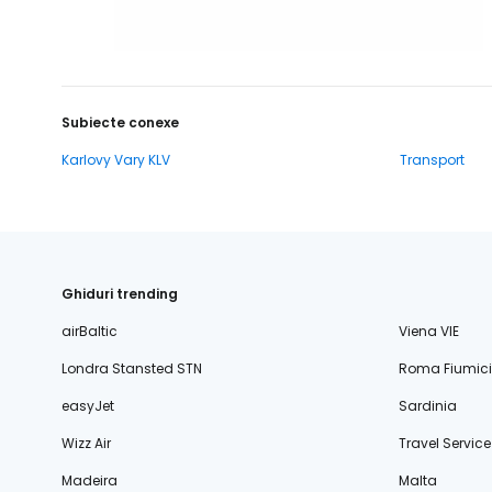
Subiecte conexe
Karlovy Vary KLV
Transport
Ghiduri trending
airBaltic
Viena VIE
Londra Stansted STN
Roma Fiumic
easyJet
Sardinia
Wizz Air
Travel Service
Madeira
Malta