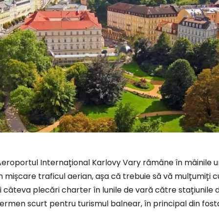
Aeroportul Internațional Karlovy Vary rămâne în mâinile
n mișcare traficul aerian, așa că trebuie să vă mulțumiți
Conectați-v
i câteva plecări charter în lunile de vară către stațiunile d
ermen scurt pentru turismul balnear, în principal din fosta 