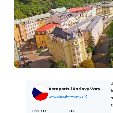
Aeroportul Karlovy Vary
î
www.airport-k-vary.cz
ș
t
Cod IATA
KLV