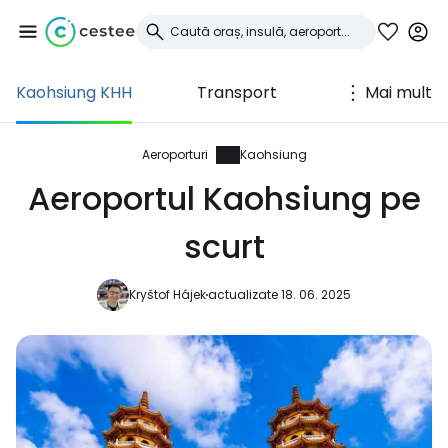
Kaohsiung KHH
Transport
Mai mult
Conectați-vă la
Cestee
Aeroporturi
Kaohsiung
Aeroportul Kaohsiung pe
... comunitatea mondială a călătorilor
scurt
Continuați cu Google
Kryštof Hájek
actualizate 18. 06. 2025
Continuați cu Facebook
Continuați cu e-mailul