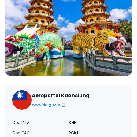
Aeroportul Kaohsiung
www.kia.gov.tw
Cod IATA
KHH
Cod OACI
RCKH