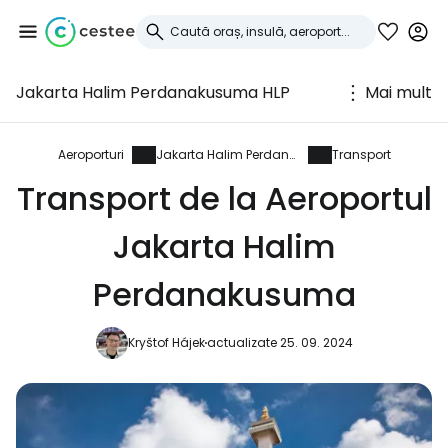
Jakarta Halim Perdanakusuma HLP
Mai mult
Conectați-vă la
Cestee
Aeroporturi
Jakarta Halim Perdanakusuma
Transport
Transport de la Aeroportul
... comunitatea mondială a călătorilor
Jakarta Halim
Continuați cu Google
Perdanakusuma
Kryštof Hájek
actualizate 25. 09. 2024
Continuați cu Facebook
Continuați cu e-mailul