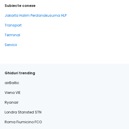
Subiecte conexe
Jakarta Halim Perdanakusuma HLP
Transport
Terminal
Servicii
Ghiduri trending
airBaltic
Viena VIE
Ryanair
Londra Stansted STN
Roma Fiumicino FCO