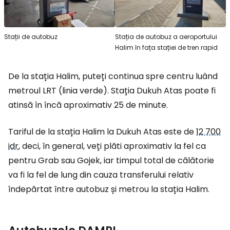
Stații de autobuz
Stația de autobuz a aeroportului
Halim în fața stației de tren rapid
De la stația Halim, puteți continua spre centru luând
metroul LRT (linia verde). Stația Dukuh Atas poate fi
atinsă în încă aproximativ 25 de minute.
Tariful de la stația Halim la Dukuh Atas este de
12 700
idr
, deci, în general, veți plăti aproximativ la fel ca
pentru Grab sau Gojek, iar timpul total de călătorie
va fi la fel de lung din cauza transferului relativ
îndepărtat între autobuz și metrou la stația Halim.