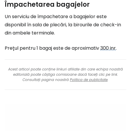
Împachetarea bagajelor
Un serviciu de împachetare a bagajelor este
disponibil în sala de plecări, la birourile de check-in
din ambele terminale.
Prețul pentru 1 bagaj este de aproximativ
300 inr
.
Acest articol poate conține linkuri afiliate din care echipa noastră
editorială poate câștiga comisioane dacă faceți clic pe link.
Consultați pagina noastră
Politica de publicitate
.