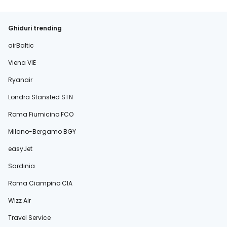
Ghiduri trending
airBaltic
Viena VIE
Ryanair
Londra Stansted STN
Roma Fiumicino FCO
Milano-Bergamo BGY
easyJet
Sardinia
Roma Ciampino CIA
Wizz Air
Travel Service