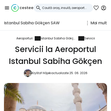
Istanbul Sabiha Gökçen SAW
Mai mult
Conectați-vă la
Cestee
Aeroporturi
Istanbul Sabiha Gökçen
Servicii
Servicii la Aeroportul
... comunitatea mondială a călătorilor
Istanbul Sabiha Gökçen
Continuați cu Google
Kryštof Hájek
actualizate 25. 06. 2026
Continuați cu Facebook
Continuați cu e-mailul