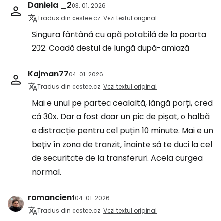
Daniela _2
03. 01. 2026
Tradus din cestee.cz
Vezi textul original
Singura fântână cu apă potabilă de la poarta
202. Coadă destul de lungă după-amiază
Kajman77
04. 01. 2026
Tradus din cestee.cz
Vezi textul original
Mai e unul pe partea cealaltă, lângă porți, cred
că 30x. Dar a fost doar un pic de pișat, o halbă
e distracție pentru cel puțin 10 minute. Mai e un
bețiv în zona de tranzit, înainte să te duci la cel
de securitate de la transferuri. Acela curgea
normal.
romancient
04. 01. 2026
Tradus din cestee.cz
Vezi textul original