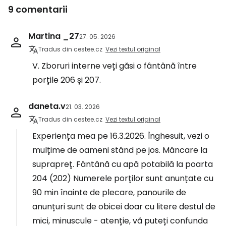
9 comentarii
Martina _27
27. 05. 2026
Tradus din cestee.cz
Vezi textul original
V. Zboruri interne veți găsi o fântână între
porțile 206 și 207.
daneta.v
21. 03. 2026
Tradus din cestee.cz
Vezi textul original
Experiența mea pe 16.3.2026. Înghesuit, vezi o
mulțime de oameni stând pe jos. Mâncare la
suprapreț. Fântână cu apă potabilă la poarta
204 (202) Numerele porților sunt anunțate cu
90 min înainte de plecare, panourile de
anunțuri sunt de obicei doar cu litere destul de
mici, minuscule - atenție, vă puteți confunda