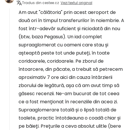
Tradus din cestee.cz
Vezi textul original
Am avut "călătoria" prin acest aeroport de
două ori în timpul transferurilor în noiembrie. A
fost într-adevăr suficient și niciodată din nou
(btw, baza Pegasus). Un iad complet
supraaglomerat cu oameni care stau și
așteaptă peste tot unde puteți, în toate
coridoarele, coridoarele. Pe zborul de
întoarcere, din păcate, a trebuit să petrecem
aproximativ 7 ore aici din cauza întârzierii
zborului de legătură, așa că am avut timp să
găsesc recenzii. Ne-am bucurat de tot ceea
ce a fost menționat în recenziile din acea zi.
Supraaglomerare totală și o lipsă totală de
toalete, practic întotdeauna o coadă chiar și
pe băieți. Prețurile a ceva absolut ulitle (bere