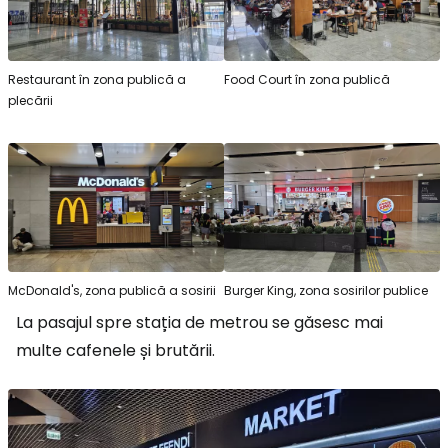
Restaurant în zona publică a
Food Court în zona publică
plecării
McDonald's, zona publică a sosirii
Burger King, zona sosirilor publice
La pasajul spre stația de metrou se găsesc mai
multe cafenele și brutării.