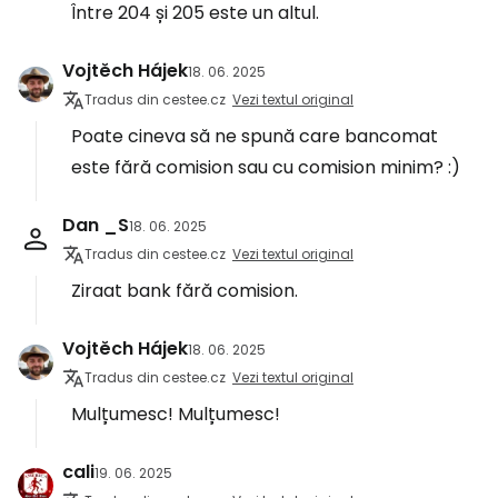
Între 204 și 205 este un altul.
Vojtěch Hájek
18. 06. 2025
Tradus din cestee.cz
Vezi textul original
Poate cineva să ne spună care bancomat
este fără comision sau cu comision minim? :)
Dan _S
18. 06. 2025
Tradus din cestee.cz
Vezi textul original
Ziraat bank fără comision.
Vojtěch Hájek
18. 06. 2025
Tradus din cestee.cz
Vezi textul original
Mulțumesc! Mulțumesc!
cali
19. 06. 2025