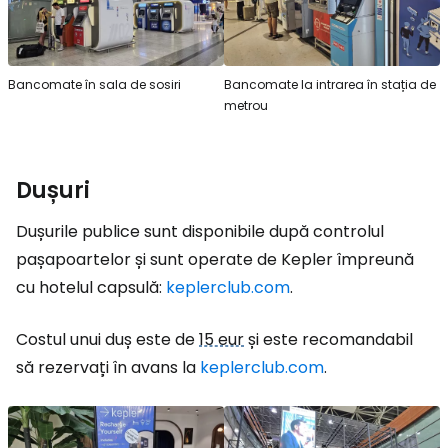
Bancomate în sala de sosiri
Bancomate la intrarea în stația de
metrou
Dușuri
Dușurile publice sunt disponibile după controlul
pașapoartelor și sunt operate de Kepler împreună
cu hotelul capsulă:
keplerclub.com
.
Costul unui duș este de
15 eur
și este recomandabil
să rezervați în avans la
keplerclub.com
.