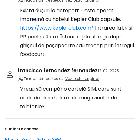
Tradus din cestee.cz
Vezi textul original
Există dușuri la aeroport - este operat
împreună cu hotelul Kepler Club capsule.
https://www.keplerclub.com/
Intrarea la LK și
PP pentru 3 ore. Întoarceți la stânga după
ghișeul de pașapoarte sau treceți prin întregul
foodcourt.
francisco fernandez fernandez
12. 02. 2025
Tradus din cestee.es
Vezi textul original
Vreau să cumpăr o cartelă SIM, care sunt
orele de deschidere ale magazinelor de
telefonie?
Subiecte conexe
Istanbul Sabiha Gökçen SAW