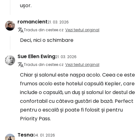
ușor.
romancient
21. 03. 2026
Tradus din cestee.cz
Vezi textul original
Deci, nici o schimbare
Sue Ellen Ewing
21. 03. 2026
Tradus din cestee.cz
Vezi textul original
Chiar și salonul este nașpa acolo. Ceea ce este
frumos acolo este hotelul capsulă Kepler, care
include o capsulă, un duș și salonul lor destul de
confortabil cu câteva gustări de bază. Perfect
pentru o escală și poate fi folosit și pentru
Priority Pass.
Tesna
04. 01. 2026