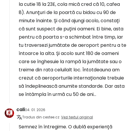
la cutie 18 la 23E, cola mică cred că 10, cafea
8). Anunțuri de la poartă cu bidou cu 90 de
minute înainte. Și când ajungi acolo, constați
că sunt suspect de puțini oameni. Ei bine, asta
pentru că poarta s-a schimbat între timp, iar
tu traversezi jumătate de aeroport pentru a te
întoarce la alta. Și acolo sunt 180 de oameni
care se înghesuie la rampă la jumătate sau o
treime din rata celuilalt loc. Întotdeauna am
crezut că aeroporturile internaționale trebuie
să îndeplinească anumite standarde. Dar asta
se întâmpla în urmă cu 50 de ani...
cali
04. 01. 2026
Tradus din cestee.cz
Vezi textul original
Semnez în întregime. O dublă experiență