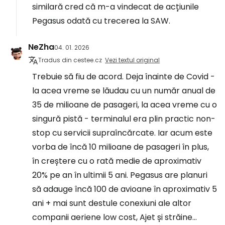
similară cred că m-a vindecat de acțiunile
Pegasus odată cu trecerea la SAW.
NeZha
04. 01. 2026
Tradus din cestee.cz
Vezi textul original
Trebuie să fiu de acord. Deja înainte de Covid -
la acea vreme se lăudau cu un număr anual de
35 de milioane de pasageri, la acea vreme cu o
singură pistă - terminalul era plin practic non-
stop cu servicii supraîncărcate. Iar acum este
vorba de încă 10 milioane de pasageri în plus,
în creștere cu o rată medie de aproximativ
20% pe an în ultimii 5 ani. Pegasus are planuri
să adauge încă 100 de avioane în aproximativ 5
ani + mai sunt destule conexiuni ale altor
companii aeriene low cost, Ajet și străine...