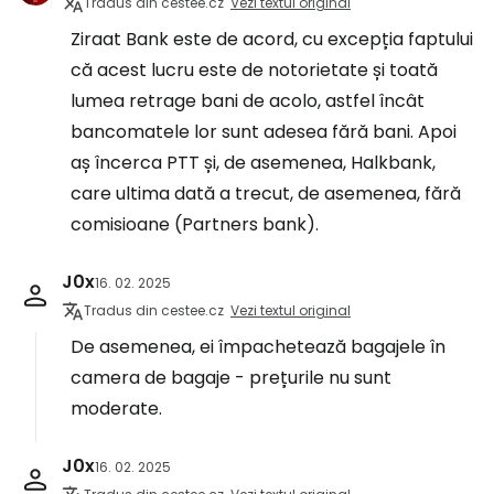
Tradus din cestee.cz
Vezi textul original
Ziraat Bank este de acord, cu excepția faptului
că acest lucru este de notorietate și toată
lumea retrage bani de acolo, astfel încât
bancomatele lor sunt adesea fără bani. Apoi
aș încerca PTT și, de asemenea, Halkbank,
care ultima dată a trecut, de asemenea, fără
comisioane (Partners bank).
J0x
16. 02. 2025
Tradus din cestee.cz
Vezi textul original
De asemenea, ei împachetează bagajele în
camera de bagaje - prețurile nu sunt
moderate.
J0x
16. 02. 2025