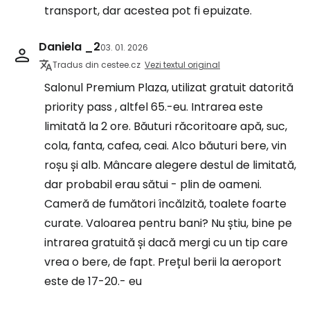
transport, dar acestea pot fi epuizate.
Daniela _2
03. 01. 2026
Tradus din cestee.cz
Vezi textul original
Salonul Premium Plaza, utilizat gratuit datorită
priority pass , altfel 65.-eu. Intrarea este
limitată la 2 ore. Băuturi răcoritoare apă, suc,
cola, fanta, cafea, ceai. Alco băuturi bere, vin
roșu și alb. Mâncare alegere destul de limitată,
dar probabil erau sătui - plin de oameni.
Cameră de fumători încălzită, toalete foarte
curate. Valoarea pentru bani? Nu știu, bine pe
intrarea gratuită și dacă mergi cu un tip care
vrea o bere, de fapt. Prețul berii la aeroport
este de 17-20.- eu