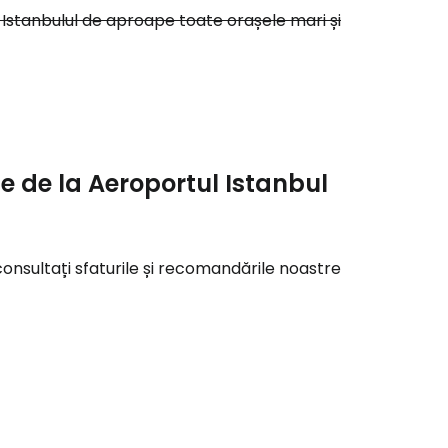
r
agă Istanbulul de aproape toate orașele mari și
ntinuați cu Google
tinuați cu Facebook
ie de la Aeroportul Istanbul
inuați cu e-mailul
 consultați sfaturile și recomandările noastre