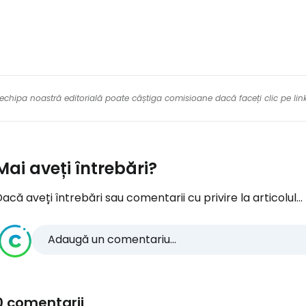
re echipa noastră editorială poate câștiga comisioane dacă faceți clic pe li
Mai aveți întrebări?
acă aveți întrebări sau comentarii cu privire la articolul...
Adaugă un comentariu...
0 comentarii