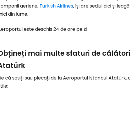
... comunitatea mondială a călătorilo
companii aeriene,
Turkish Airlines
, își are sediul aici și le
ici din lume.
Co
eroportul este deschis 24 de ore pe zi.
Con
Obțineți mai multe sfaturi de călător
Atatürk
Cont
ie că sosiți sau plecați de la Aeroportul Istanbul Atatürk,
tile: