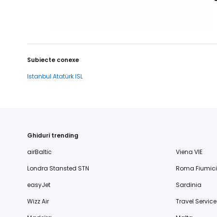
Subiecte conexe
Istanbul Atatürk ISL
Ghiduri trending
airBaltic
Viena VIE
Londra Stansted STN
Roma Fiumic
easyJet
Sardinia
Wizz Air
Travel Service