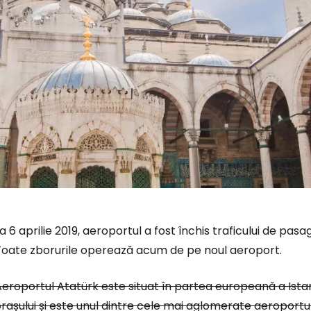
a 6 aprilie 2019, aeroportul a fost închis traficului de pasag
Toate zborurile operează acum de pe noul aeroport.
Conectați-v
eroportul Atatürk este situat în partea europeană a Istan
rașului și este unul dintre cele mai aglomerate aeroportu