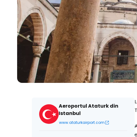
L
Aeroportul Ataturk din
Istanbul
www.ataturkairport.com
A
o