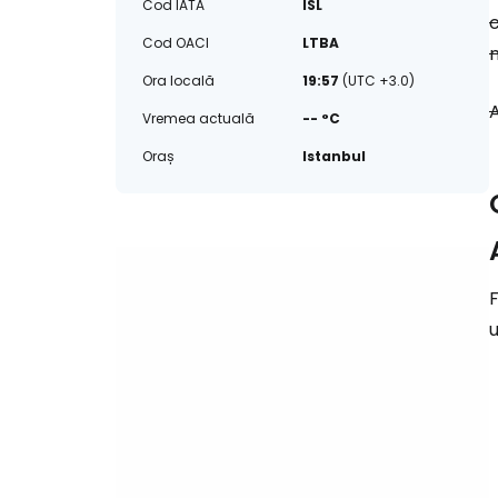
Cod IATA
ISL
Cod OACI
LTBA
m
Ora locală
19:57
(UTC +3.0)
A
Vremea actuală
-- °C
Oraș
Istanbul
F
u