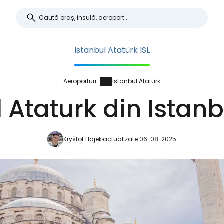
Istanbul Atatürk ISL
Aeroporturi
Istanbul Atatürk
 Ataturk din Istanb
Kryštof Hájek
actualizate 06. 08. 2025