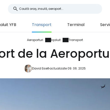
qaluit YFB
Transport
Terminal
Servic
Aeroporturi
Iqaluit
Transport
rt de la Aeroportul
David Eiselt
actualizate 09. 06. 2025