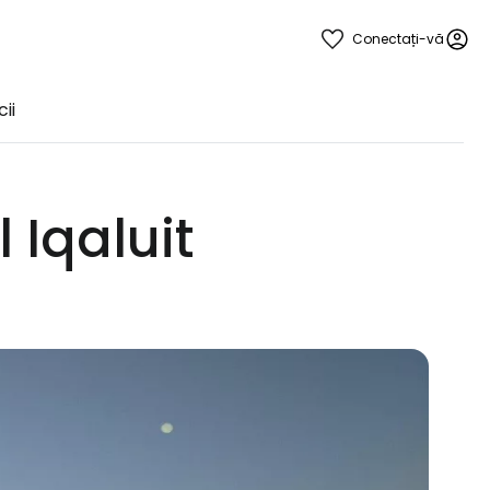
Conectați-vă
ii
 Iqaluit