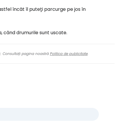
stfel încât îl puteți parcurge pe jos în
a, când drumurile sunt uscate.
nk. Consultați pagina noastră
Politica de publicitate
.