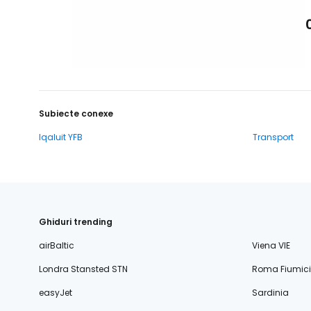
Subiecte conexe
Iqaluit YFB
Transport
Ghiduri trending
airBaltic
Viena VIE
Londra Stansted STN
Roma Fiumic
easyJet
Sardinia