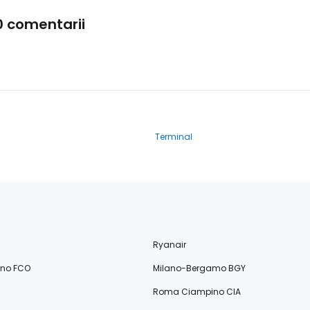
0 comentarii
Terminal
Ryanair
ino FCO
Milano-Bergamo BGY
Roma Ciampino CIA