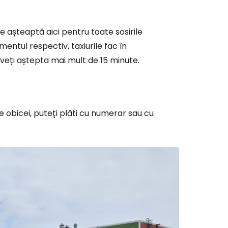
ile așteaptă aici pentru toate sosirile
entul respectiv, taxiurile fac în
 veți aștepta mai mult de 15 minute.
ă la Cestee
de obicei, puteți plăti cu numerar sau cu
r
ntinuați cu Google
tinuați cu Facebook