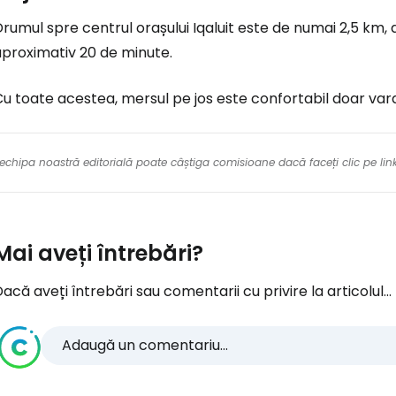
rumul spre centrul orașului Iqaluit este de numai 2,5 km, a
aproximativ 20 de minute.
u toate acestea, mersul pe jos este confortabil doar var
re echipa noastră editorială poate câștiga comisioane dacă faceți clic pe li
Mai aveți întrebări?
acă aveți întrebări sau comentarii cu privire la articolul...
Adaugă un comentariu...