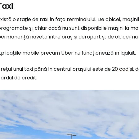
Taxi
xistă o stație de taxi în fața terminalului. De obicei, mașin
rogramate și, chiar dacă nu sunt disponibile mașini la mom
ermanență naveta între oraș și aeroport și, de obicei, nu
plicațiile mobile precum Uber nu funcționează în Iqaluit.
Conectați-v
rețul unui taxi până în centrul orașului este de
20 cad
și, 
ardul de credit.
... comunitatea mondială a călătorilo
Co
Con