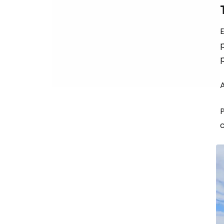
E
p
p
A
P
c