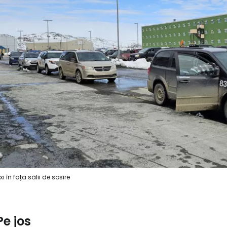
Cont
xi în fața sălii de sosire
Pe jos