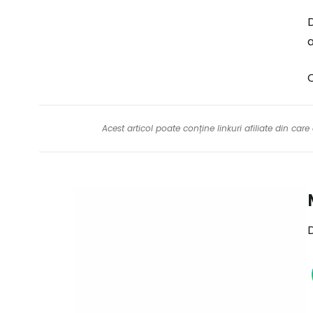
D
C
Acest articol poate conține linkuri afiliate din ca
D