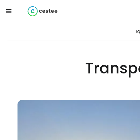
I
Transpo