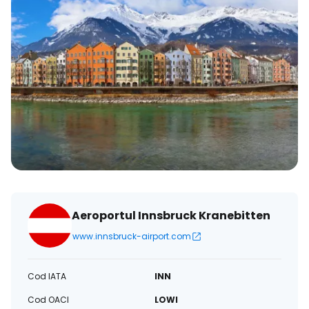
Aeroportul Innsbruck Kranebitten
www.innsbruck-airport.com
Cod IATA
INN
Cod OACI
LOWI