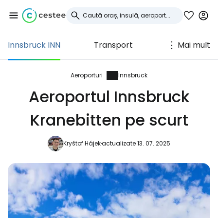
Innsbruck INN
Transport
Mai mult
Conectați-vă la
Cestee
Aeroporturi
Innsbruck
Aeroportul Innsbruck
... comunitatea mondială a călătorilor
Kranebitten pe scurt
Continuați cu Google
Kryštof Hájek
actualizate 13. 07. 2025
Continuați cu Facebook
Continuați cu e-mailul