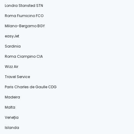
Londra Stansted STN
Roma Fiumicino FCO
Milano-Bergamo BGY
easyJet
Sardinia
Roma Ciampino CIA
Wizz Air
Travel Service
Paris Charles de Gaulle CDG
Madeira
Malta
Veneția
Islanda