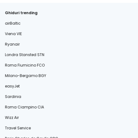
Ghiduri trending
airBaltic
Viena VIE
Ryanair
Londra Stansted STN
Roma Fiumicino FCO
Milano-Bergamo BGY
easyJet
Sardinia
Roma Ciampino CIA
Wizz Air
Travel Service