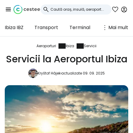
Ibiza IBZ
Transport
Terminal
Mai mult
Conectați-vă la
Cestee
Aeroporturi
Ibiza
Servicii
Servicii la Aeroportul Ibiza
... comunitatea mondială a călătorilor
Kryštof Hájek
actualizate 09. 09. 2025
Continuați cu Google
Continuați cu Facebook
Continuați cu e-mailul