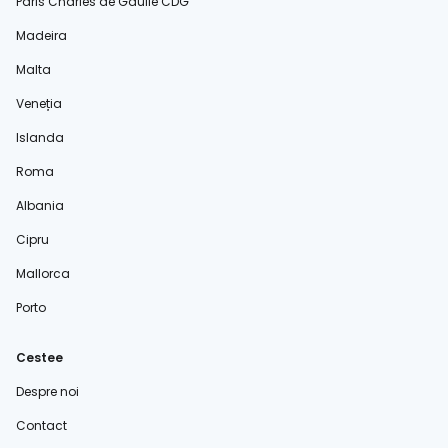
Paris Charles de Gaulle CDG
Madeira
Malta
Veneția
Islanda
Roma
Albania
Cipru
Mallorca
Porto
Cestee
Despre noi
Contact