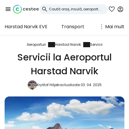
Harstad Narvik EVE
Transport
Mai mult
Conectați-vă la
Cestee
Aeroporturi
Harstad Narvik
Servicii
Servicii la Aeroportul
... comunitatea mondială a călătorilor
Harstad Narvik
Continuați cu Google
Kryštof Hájek
actualizate 03. 04. 2025
Continuați cu Facebook
Continuați cu e-mailul