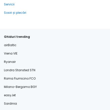
Servicii
Sosiri și plecări
Ghiduri trending
airBaltic
Viena VIE
Ryanair
Londra Stansted STN
Roma Fiumicino FCO
Milano-Bergamo BGY
easyJet
Sardinia