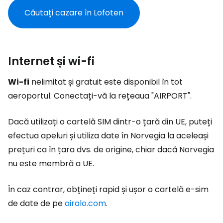
Căutați cazare în Lofoten
Internet și wi-fi
Wi-fi
nelimitat și gratuit este disponibil în tot
aeroportul. Conectați-vă la rețeaua "AIRPORT".
Dacă utilizați o cartelă SIM dintr-o țară din UE, puteți
efectua apeluri și utiliza date în Norvegia la aceleași
prețuri ca în țara dvs. de origine, chiar dacă Norvegia
nu este membră a UE.
În caz contrar, obțineți rapid și ușor o cartelă e-sim
de date de pe
airalo.com
.