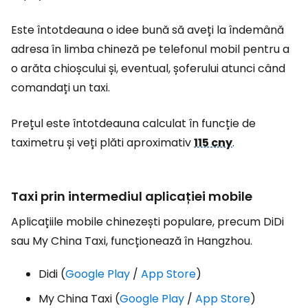
Este întotdeauna o idee bună să aveți la îndemână
adresa în limba chineză pe telefonul mobil pentru a
o arăta chioșcului și, eventual, șoferului atunci când
comandați un taxi.
Prețul este întotdeauna calculat în funcție de
taximetru și veți plăti aproximativ
115 cny
.
Taxi prin intermediul aplicației mobile
Aplicațiile mobile chinezești populare, precum DiDi
sau My China Taxi, funcționează în Hangzhou.
Didi (
Google Play
/
App Store
)
My China Taxi (
Google Play
/
App Store
)