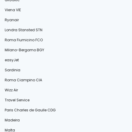
Viena VIE
Ryanair
Londra Stansted STN
Roma Fiumicino FCO
Milano-Bergamo BGY
easyJet
Sardinia
Roma Ciampino CIA
Wizz Air
Travel Service
Paris Charles de Gaulle CDG
Madeira
Malta