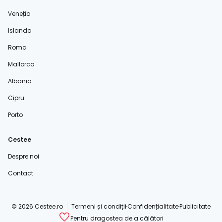
Veneția
Islanda
Roma
Mallorca
Albania
Cipru
Porto
Cestee
Despre noi
Contact
© 2026 Cestee.ro
Termeni și condiții
Confidențialitate
Publicitate
Pentru dragostea de a călători