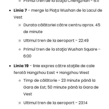
Primul tren de la stația Chengzhan - 6:11
Linia
7
- merge la Piața Wushan de la Lacul de
Vest
Durata călătoriei către centru aprox. 45
de minute
Ultimul tren de la aeroport - 22:49
Primul tren de la stația Wushan Square -
6:00
Linia
19
- linie expres către stațiile de cale
ferată
Hangzhou East + Hangzhou West
Timp de călătorie - 23 minute până la
Gara de Est; 50 minute până la Gara de
Vest
Ultimul tren de la aeroport - 23:14