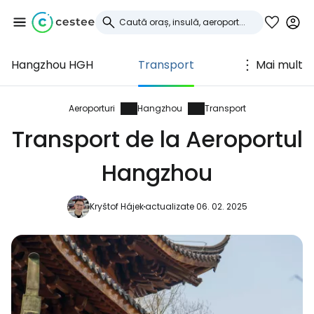
Hangzhou HGH
Transport
Mai mult
Conectați-vă la
Cestee
Aeroporturi
Hangzhou
Transport
Transport de la Aeroportul
... comunitatea mondială a călătorilor
Hangzhou
Continuați cu Google
Kryštof Hájek
actualizate 06. 02. 2025
Continuați cu Facebook
Continuați cu e-mailul