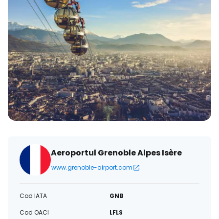
Aeroportul Grenoble Alpes Isère
www.grenoble-airport.com
Cod IATA
GNB
Cod OACI
LFLS