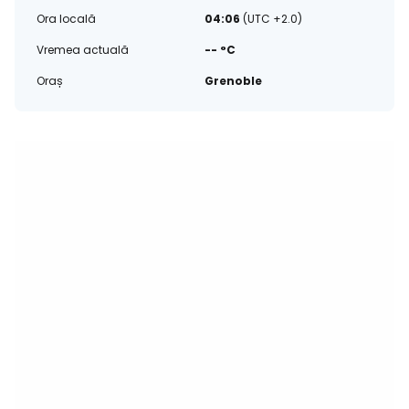
Ora locală
04:06
(UTC +2.0)
Vremea actuală
-- °C
Oraș
Grenoble