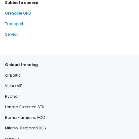
Subiecte conexe
Grenoble GNB
Transport
Servicii
Ghiduri trending
airBaltic
Viena VIE
Ryanair
Londra Stansted STN
Roma Fiumicino FCO
Milano-Bergamo BGY
easyJet