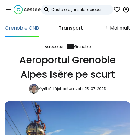
Grenoble GNB
Transport
Mai mult
Conectați-vă la
Cestee
Aeroporturi
Grenoble
Aeroportul Grenoble
... comunitatea mondială a călătorilor
Alpes Isère pe scurt
Continuați cu Google
Kryštof Hájek
actualizate 25. 07. 2025
Continuați cu Facebook
Continuați cu e-mailul