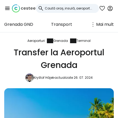
Grenada GND
Transport
Mai mult
Conectați-vă la
Cestee
Aeroporturi
Grenada
Terminal
Transfer la Aeroportul
... comunitatea mondială a călătorilor
Grenada
Continuați cu Google
Kryštof Hájek
actualizate 26. 07. 2024
Continuați cu Facebook
Continuați cu e-mailul