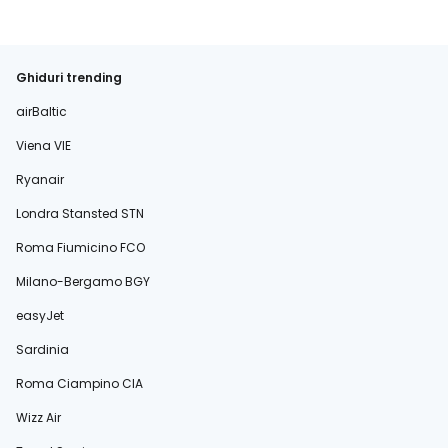
Ghiduri trending
airBaltic
Viena VIE
Ryanair
Londra Stansted STN
Roma Fiumicino FCO
Milano-Bergamo BGY
easyJet
Sardinia
Roma Ciampino CIA
Wizz Air