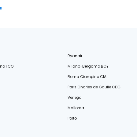
ri
Ryanair
ino FCO
Milano-Bergamo BGY
Roma Ciampino CIA
Paris Charles de Gaulle CDG
Veneția
Mallorca
Porto