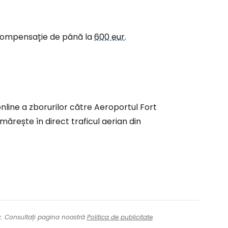
ntinuați cu Google
 o compensație de până la
600 eur
.
tinuați cu Facebook
inuați cu e-mailul
nline a zborurilor către Aeroportul Fort
rmărește în direct traficul aerian din
nk. Consultați pagina noastră
Politica de publicitate
.