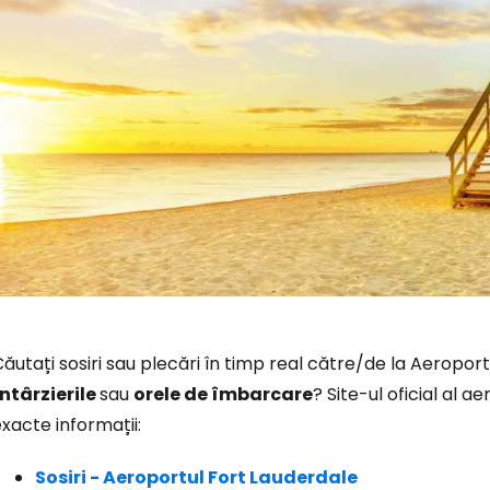
Conectați-v
ăutați sosiri sau plecări în timp real către/de la Aeroport
întârzierile
sau
orele de îmbarcare
? Site-ul oficial al 
xacte informații:
... comunitatea mondială a călătorilo
Sosiri - Aeroportul Fort Lauderdale