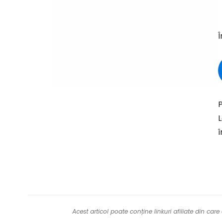
Î
P
L
Acest articol poate conține linkuri afiliate din ca