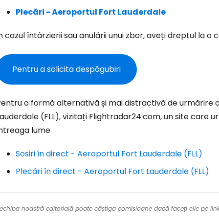
Co
Plecări - Aeroportul Fort Lauderdale
n cazul întârzierii sau anulării unui zbor, aveți dreptul la
Con
Pentru a solicita despăgubiri
Cont
entru o formă alternativă și mai distractivă de urmărire o
auderdale (FLL), vizitați Flightradar24.com, un site care u
întreaga lume.
Sosiri în direct - Aeroportul Fort Lauderdale (FLL)
Plecări în direct - Aeroportul Fort Lauderdale (FLL)
re echipa noastră editorială poate câștiga comisioane dacă faceți clic pe li