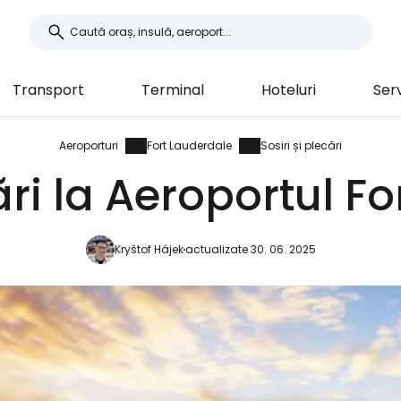
Transport
Terminal
Hoteluri
Serv
Aeroporturi
Fort Lauderdale
Sosiri și plecări
cări la Aeroportul F
Kryštof Hájek
actualizate 30. 06. 2025