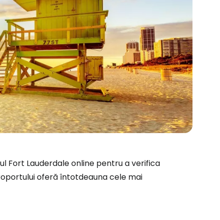
ă la Cestee
ul Fort Lauderdale online pentru a verifica
aeroportului oferă întotdeauna cele mai
r