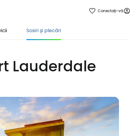
Conectați-vă
icii
Sosiri și plecări
ort Lauderdale