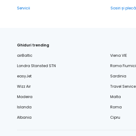
Servicii
Sosiri și plecă
Ghiduri trending
airBaltic
Viena VIE
Londra Stansted STN
Roma Fiumic
easyJet
Sardinia
Wizz Air
Travel Service
Madeira
Malta
Islanda
Roma
Albania
Cipru