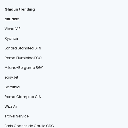
Ghiduri trending
airBaltic
Viena VIE
Ryanair
Londra Stansted STN
Roma Fiumicino FCO
Milano-Bergamo BGY
easyJet
Sardinia
Roma Ciampino CIA
Wizz Air
Travel Service
Paris Charles de Gaulle CDG