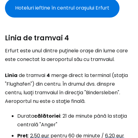
Hoteluri ieftine în centrul orașului Erfurt
Linia de tramvai 4
Erfurt este unul dintre puținele orașe din lume care
este conectat la aeroportul său cu tramvaiul.
Linia
de tramvai
4
merge direct la terminal (stația
"Flughafen") din centru. În drumul dvs. dinspre
centru, luați tramvaiul în direcția "Bindersleben".
Aeroportul nu este o stație finală.
Durata
călătoriei
: 21 de minute până la stația
centrală "Anger"
Preț
:
2,50 eur
pentru 60 de minute /
6,20 eur