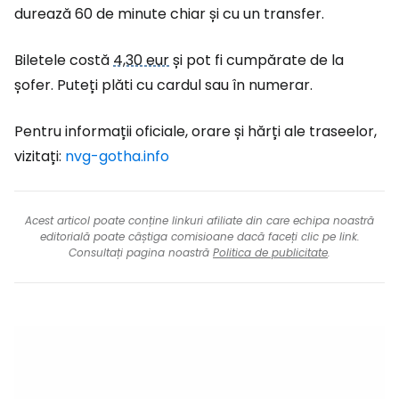
durează 60 de minute chiar și cu un transfer.
Biletele costă
4,30 eur
și pot fi cumpărate de la
șofer. Puteți plăti cu cardul sau în numerar.
Pentru informații oficiale, orare și hărți ale traseelor,
vizitați:
nvg-gotha.info
Acest articol poate conține linkuri afiliate din care echipa noastră
editorială poate câștiga comisioane dacă faceți clic pe link.
Consultați pagina noastră
Politica de publicitate
.