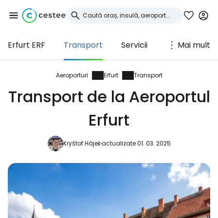
Erfurt ERF
Transport
Servicii
Mai mult
Conectați-vă la
Cestee
Aeroporturi
Erfurt
Transport
Transport de la Aeroportul
... comunitatea mondială a călătorilor
Erfurt
Continuați cu Google
Kryštof Hájek
actualizate 01. 03. 2025
Continuați cu Facebook
Continuați cu e-mailul