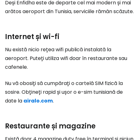
Deși Enfidha este de departe cel mai modern și mai
arătos aeroport din Tunisia, serviciile rămân scăzute.
Internet și wi-fi
Nu există nicio rețea wifi publică instalată la
aeroport. Puteți utiliza wifi doar în restaurante sau
cafenele.
Nu vă obosiți să cumpărați o cartelă SIM fizică la
sosire. Obțineți rapid și ușor o e-sim tunisiană de
date la
airalo.com
.
Restaurante și magazine
Există doar 4 magazine duty free în terminal și niciun