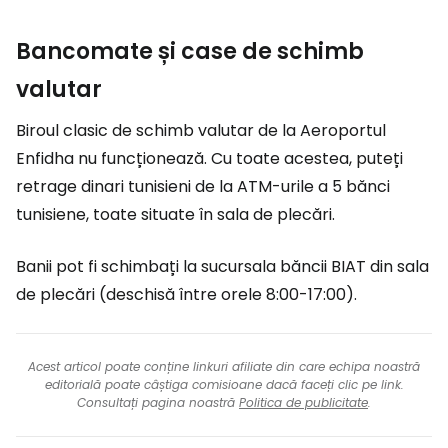
Bancomate și case de schimb
valutar
Biroul clasic de schimb valutar de la Aeroportul
Enfidha nu funcționează. Cu toate acestea, puteți
retrage dinari tunisieni de la ATM-urile a 5 bănci
tunisiene, toate situate în sala de plecări.
Banii pot fi schimbați la sucursala băncii BIAT din sala
de plecări (deschisă între orele 8:00-17:00).
Acest articol poate conține linkuri afiliate din care echipa noastră
editorială poate câștiga comisioane dacă faceți clic pe link.
Consultați pagina noastră
Politica de publicitate
.