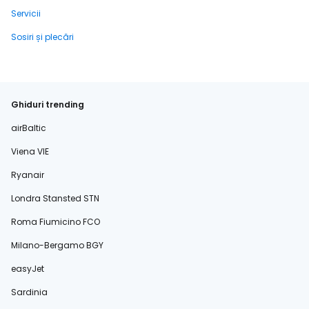
Servicii
Sosiri și plecări
Ghiduri trending
airBaltic
Viena VIE
Ryanair
Londra Stansted STN
Roma Fiumicino FCO
Milano-Bergamo BGY
easyJet
Sardinia