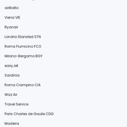
airBaltic
Viena VIE
Ryanair
Londra Stansted STN
Roma Fiumicino FCO
Milano-Bergamo BGY
easyJet
Sardinia
Roma Ciampino CIA
Wizz Air
Travel Service
Paris Charles de Gaulle CDG
Madeira