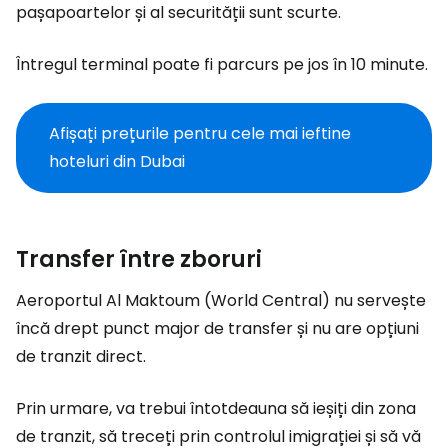
pașapoartelor și al securității sunt scurte.
Întregul terminal poate fi parcurs pe jos în 10 minute.
Afișați prețurile pentru cele mai ieftine
hoteluri din Dubai
Transfer între zboruri
Aeroportul Al Maktoum (World Central) nu servește
încă drept punct major de transfer și nu are opțiuni
de tranzit direct.
Prin urmare, va trebui întotdeauna să ieșiți din zona
de tranzit, să treceți prin controlul imigrației și să vă