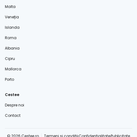
Malta
Veneția
Islanda
Roma
Albania
Cipru
Mallorca
Porto
Cestee
Despre noi
Contact
© 2026 Cestee.ro
Termeni și condiții
Confidențialitate
Publicitate