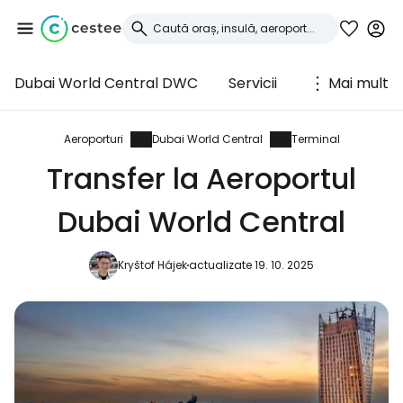
Dubai World Central DWC
Servicii
Mai mult
Conectați-vă la
Cestee
Aeroporturi
Dubai World Central
Terminal
Transfer la Aeroportul
... comunitatea mondială a călătorilor
Dubai World Central
Continuați cu Google
Kryštof Hájek
actualizate 19. 10. 2025
Continuați cu Facebook
Continuați cu e-mailul