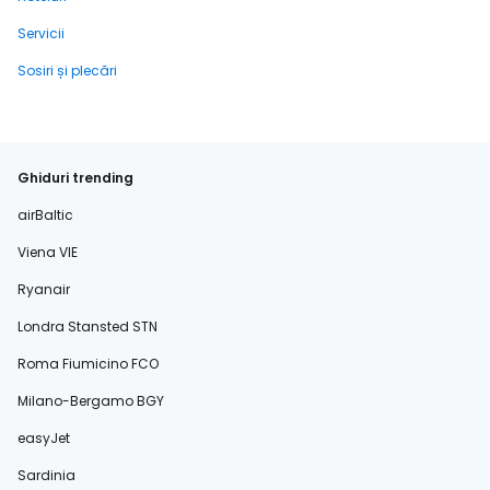
Servicii
Sosiri și plecări
Ghiduri trending
airBaltic
Viena VIE
Ryanair
Londra Stansted STN
Roma Fiumicino FCO
Milano-Bergamo BGY
easyJet
Sardinia