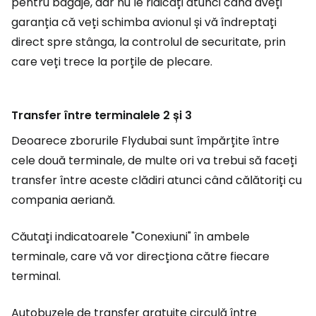
pentru bagaje, dar nu le ridicați atunci când aveți
garanția că veți schimba avionul și vă îndreptați
direct spre stânga, la controlul de securitate, prin
care veți trece la porțile de plecare.
Transfer între terminalele 2 și 3
Deoarece zborurile Flydubai sunt împărțite între
cele două terminale, de multe ori va trebui să faceți
transfer între aceste clădiri atunci când călătoriți cu
compania aeriană.
Căutați indicatoarele "Conexiuni" în ambele
terminale, care vă vor direcționa către fiecare
terminal.
Autobuzele de transfer gratuite circulă între