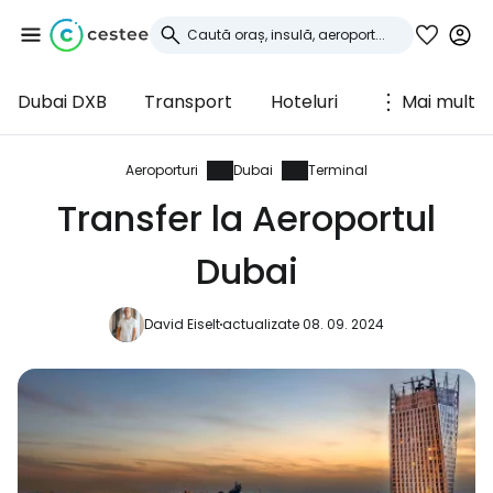
Dubai DXB
Transport
Hoteluri
Mai mult
Conectați-vă la
Cestee
Aeroporturi
Dubai
Terminal
Transfer la Aeroportul
... comunitatea mondială a călătorilor
Dubai
Continuați cu Google
David Eiselt
actualizate 08. 09. 2024
Continuați cu Facebook
Continuați cu e-mailul