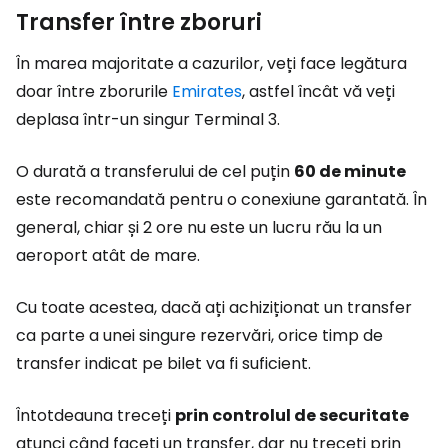
Transfer între zboruri
În marea majoritate a cazurilor, veți face legătura
doar între zborurile
Emirates
, astfel încât vă veți
deplasa într-un singur Terminal 3.
O durată a transferului de cel puțin
60 de minute
este recomandată pentru o conexiune garantată. În
general, chiar și 2 ore nu este un lucru rău la un
aeroport atât de mare.
Cu toate acestea, dacă ați achiziționat un transfer
ca parte a unei singure rezervări, orice timp de
transfer indicat pe bilet va fi suficient.
Întotdeauna treceți
prin controlul de securitate
atunci când faceți un transfer, dar nu treceți prin