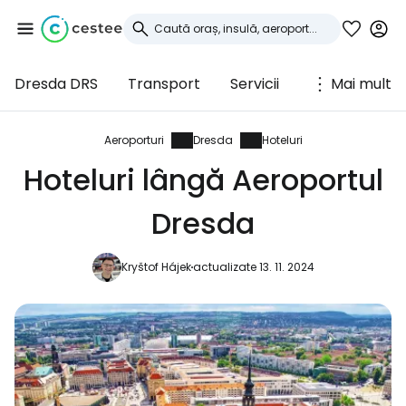
Dresda DRS
Transport
Servicii
Mai mult
Conectați-vă la
Cestee
Aeroporturi
Dresda
Hoteluri
Hoteluri lângă Aeroportul
... comunitatea mondială a călătorilor
Dresda
Continuați cu Google
Kryštof Hájek
actualizate 13. 11. 2024
Continuați cu Facebook
Continuați cu e-mailul