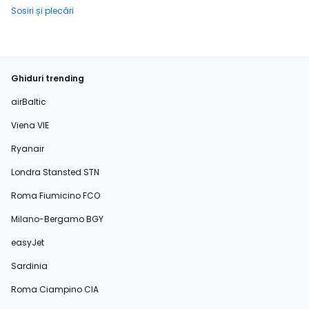
Sosiri și plecări
Ghiduri trending
airBaltic
Viena VIE
Ryanair
Londra Stansted STN
Roma Fiumicino FCO
Milano-Bergamo BGY
easyJet
Sardinia
Roma Ciampino CIA