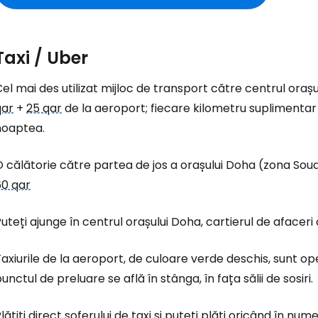
Taxi / Uber
el mai des utilizat mijloc de transport către centrul oraș
qar
+
25 qar
de la aeroport; fiecare kilometru suplimenta
noaptea.
 călătorie către partea de jos a orașului Doha (zona Sou
60 qar
uteți ajunge în centrul orașului Doha, cartierul de afacer
axiurile de la aeroport, de culoare verde deschis, sunt o
unctul de preluare se află în stânga, în fața sălii de sosiri.
lătiți direct șoferului de taxi și puteți plăti oricând în num