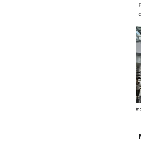
P
a
In