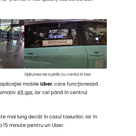
Opțiunea de a plăti cu cardul în taxi
aplicației mobile
Uber
, care funcționează
oximativ
45 qar
, iar cel până în centrul
mai lung decât în cazul taxiurilor, iar în
a 15 minute pentru un Uber.