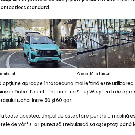
contactless standard.
xi oficial
O coadă la taxiuri
 opțiune aproape întotdeauna mai ieftină este utilizarea 
ine în Doha. Tariful până în zona Souq Waqif va fi de apr
rașului Doha, între 50 și
60 qar
u toate acestea, timpul de așteptare pentru o mașină este 
rele de vârf s-ar putea să trebuiască să așteptați până l