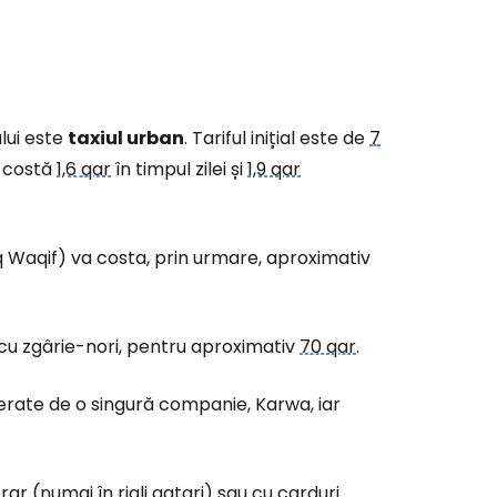
ului este
taxiul urban
. Tariful inițial este de
7
r costă
1,6 qar
în timpul zilei și
1,9 qar
q Waqif) va costa, prin urmare, aproximativ
i cu zgârie-nori, pentru aproximativ
70 qar
.
perate de o singură companie, Karwa, iar
erar (numai în riali qatari) sau cu carduri