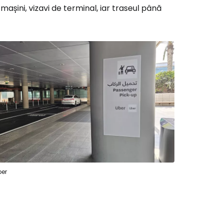
mașini, vizavi de terminal, iar traseul până
ă la Cestee
r
ntinuați cu Google
tinuați cu Facebook
ber
inuați cu e-mailul