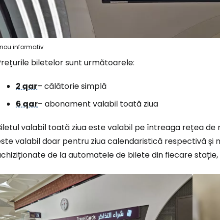
nou informativ
rețurile biletelor sunt următoarele:
2 qar
– călătorie simplă
6 qar
– abonament valabil toată ziua
iletul valabil toată ziua este valabil pe întreaga rețea de
ste valabil doar pentru ziua calendaristică respectivă și n
chiziționate de la automatele de bilete din fiecare stație,