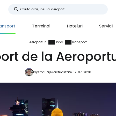
ansport
Terminal
Hoteluri
Servicii
Aeroporturi
Doha
Transport
ort de la Aeroport
Kryštof Hájek
actualizate 07. 07. 2026