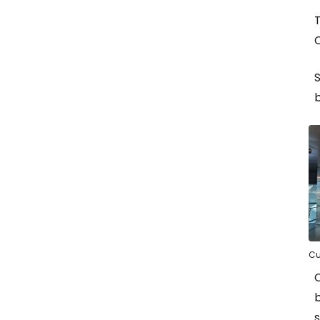
T
C
S
b
Cu
C
b