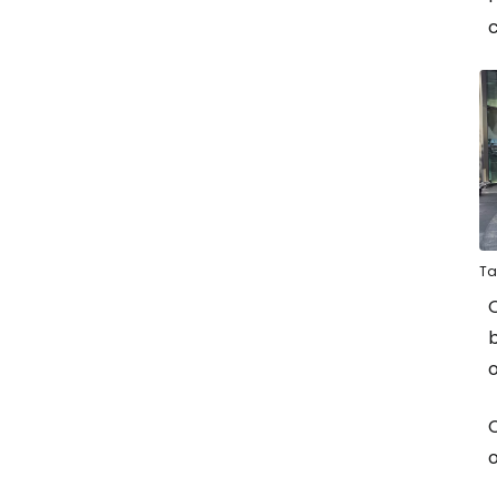
Ta
O
b
o
C
o