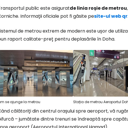
ransportul public este asigurat
de linia roșie de metrou
orniche. Informații oficiale pot fi găsite pe
site-ul web q
istemul de metrou extrem de modern este ușor de utilizat, 
un raport calitate-preț pentru deplasările în Doha.
m se ajunge la metrou
Stația de metrou Aeroportul Do
ând călătoriți din centrul orașului spre aeroport, vă rugăm s
ifurcă – jumătate dintre trenuri se îndreaptă spre capătul
spre aeroport (Aeroportul Internațional Hamad).