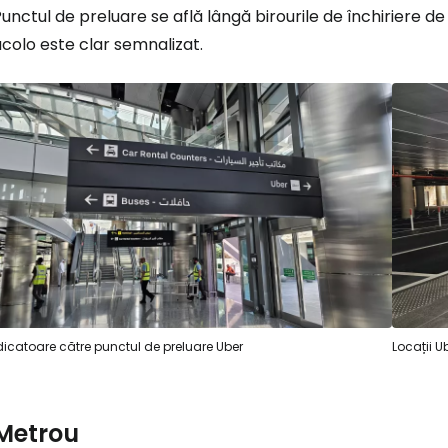
unctul de preluare se află lângă birourile de închiriere de 
colo este clar semnalizat.
Conectați-v
... comunitatea mondială a călătorilo
Co
Con
dicatoare către punctul de preluare Uber
Locații U
Cont
Metrou