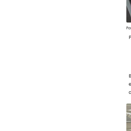
Pa
P
B
e
a